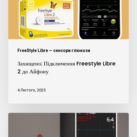
2
до
Айфону
FreeStyle Libre — сенсори глюкози
Захищено: Підключення Freestyle Libre
2 до Айфону
4 Лютого, 2025
Усуваємо
проблему
передачі