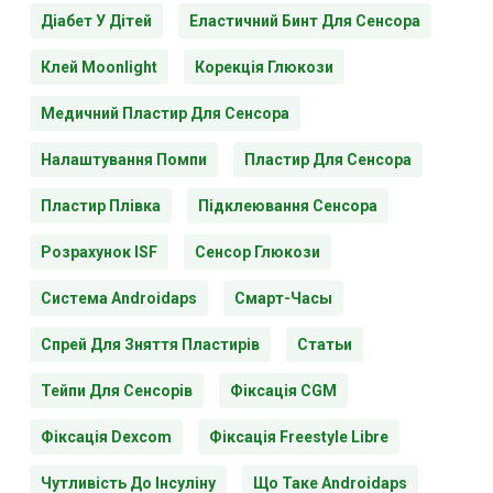
Діабет У Дітей
Еластичний Бинт Для Сенсора
Клей Moonlight
Корекція Глюкози
Медичний Пластир Для Сенсора
Налаштування Помпи
Пластир Для Сенсора
Пластир Плівка
Підклеювання Сенсора
Розрахунок ISF
Сенсор Глюкози
Система Androidaps
Смарт-Часы
Спрей Для Зняття Пластирів
Статьи
Тейпи Для Сенсорів
Фіксація CGM
Фіксація Dexcom
Фіксація Freestyle Libre
Чутливість До Інсуліну
Що Таке Androidaps