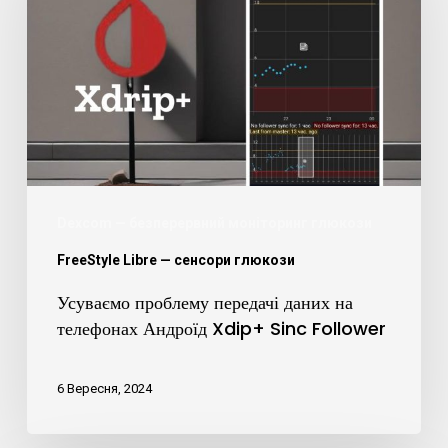
даних
на
телефонах
Андроїд
Xdip+
Sinc
Follower
Dexcom — безперервний моніторинг глюкози
FreeStyle Libre — сенсори глюкози
Усуваємо проблему передачі даних на
телефонах Андроїд Xdip+ Sinc Follower
6 Вересня, 2024