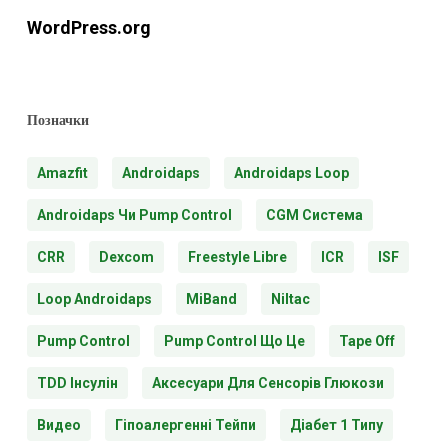
WordPress.org
Позначки
Amazfit
Androidaps
Androidaps Loop
Androidaps Чи Pump Control
CGM Система
CRR
Dexcom
Freestyle Libre
ICR
ISF
Loop Androidaps
MiBand
Niltac
Pump Control
Pump Control Що Це
Tape Off
TDD Інсулін
Аксесуари Для Сенсорів Глюкози
Видео
Гіпоалергенні Тейпи
Діабет 1 Типу