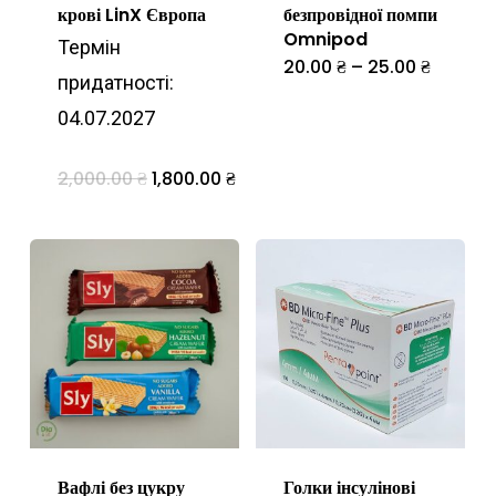
товару
крові LinX Європа
безпровідної помпи
товару
Omnipod
Термін
Діапазо
20.00
₴
–
25.00
₴
Цей
придатності:
цін:
від
товар
04.07.2027
20.00 ₴
до
має
25.00 ₴
кілька
Оригінальна
Поточна
2,000.00
₴
1,800.00
₴
ціна:
ціна:
варіантів.
2,000.00 ₴.
1,800.00 ₴.
Параметр
можна
вибрати
на
сторінці
товару
Вафлі без цукру
Голки інсулінові