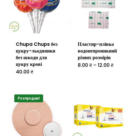
Chupa Chups без
Пластир-плівка
цукру-льодяники
водонепроникний
без шкоди для
різних розмірів
цукру крові
Діапазон
8.00
₴
–
12.00
₴
Цей
цін:
40.00
₴
Цей
від
товар
8.00 ₴
товар
до
має
12.00 ₴
має
кілька
Розпродаж!
кілька
варіантів.
варіантів.
Параметр
Параметри
можна
можна
вибрати