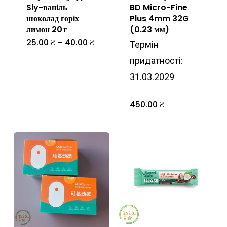
Sly-ваніль
BD Micro-Fine
шоколад горіх
Plus 4mm 32G
лимон 20 г
(0.23 мм)
Діапазон
25.00
₴
–
40.00
₴
Цей
Термін
цін:
від
товар
придатності:
25.00 ₴
до
має
31.03.2029
40.00 ₴
кілька
450.00
₴
варіантів.
Параметри
можна
вибрати
на
сторінці
товару