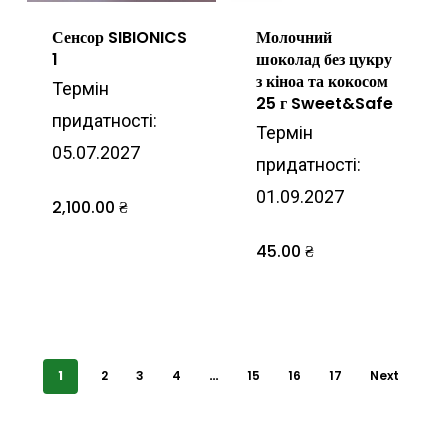
Сенсор SIBIONICS
Молочний
1
шоколад без цукру
з кіноа та кокосом
Термін
25 г Sweet&Safe
придатності:
Термін
05.07.2027
придатності:
01.09.2027
2,100.00
₴
45.00
₴
1
2
3
4
…
15
16
17
Next