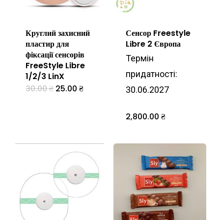
вибрати
на
на
сторінці
Круглий захисний
Сенсор Freestyle
сторінці
товару
пластир для
Lіbre 2 Європа
товару
фіксації сенсорів
Термін
FreeStyle Libre
придатності:
1/2/3 LinX
Оригінальна
Поточна
30.00
₴
25.00
₴
Цей
30.06.2027
ціна:
ціна:
30.00 ₴.
25.00 ₴.
товар
2,800.00
₴
має
кілька
варіантів.
Параметри
можна
вибрати
на