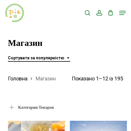
Skip
Men
search
account
to
Close
main
Menu
content
Магазин
Сортувати за популярністю
Ві
Головна
Магазин
Показано 1–12 із 195
за
по
Категории Товаров