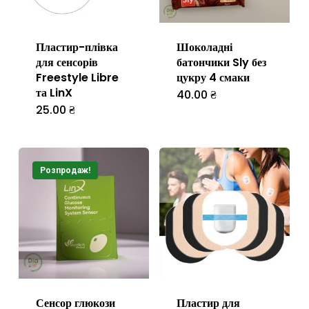
сторінці
товару
Пластир-плівка
Шоколадні
для сенсорів
батончики Sly без
Freestyle Libre
цукру 4 смаки
та LinX
40.00
₴
Цей
25.00
₴
Цей
товар
товар
має
має
кілька
Розпродаж!
кілька
варіантів.
варіантів.
Параметр
Параметри
можна
можна
вибрати
вибрати
на
на
сторінці
Сенсор глюкози
Пластир для
сторінці