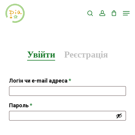
Skip
Men
search
account
to
Close
main
Menu
content
Увійти
Реєстрація
Обов’язкове
Логін чи e-mail адреса
*
Обов’язкове
Пароль
*