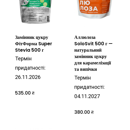
Замінник цукру
Аллюлоза
ФітФорма Super
SoloSvit 500 г —
Stevia 500 г
натуральний
замінник цукру
Термін
для карамелізації
придатності:
та випічки
26.11.2026
Термін
придатності:
535.00
₴
04.11.2027
380.00
₴