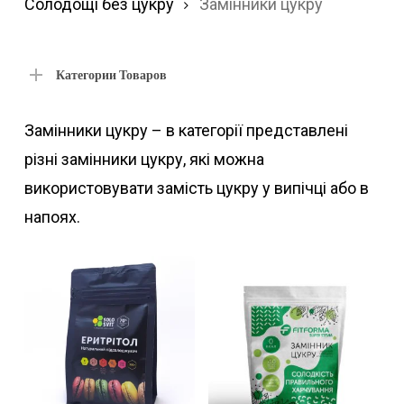
за
Солодощі без цукру
Замінники цукру
по
Категории Товаров
Замінники цукру – в категорії представлені
різні замінники цукру, які можна
використовувати замість цукру у випічці або в
напоях.