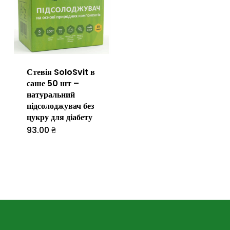
Параметр
можна
вибрати
на
Стевія SoloSvit в
сторінці
саше 50 шт –
товару
натуральний
підсолоджувач без
цукру для діабету
93.00
₴