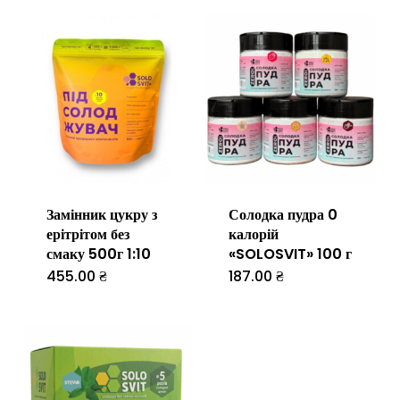
Замінник цукру з
Солодка пудра 0
ерітрітом без
калорій
смаку 500г 1:10
«SOLOSVIT» 100 г
455.00
₴
187.00
₴
Цей
товар
має
кілька
варіантів.