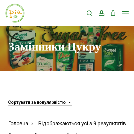
Skip
Men
search
account
to
Close
main
Menu
content
Замінники Цукру
Сортувати за популярністю
Ві
Головна
Відображаються усі з 9 результатів