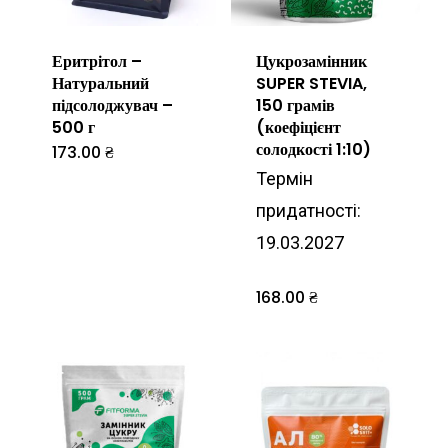
Еритрітол –
Цукрозамінник
Натуральний
SUPER STEVIA,
підсолоджувач –
150 грамів
500 г
(коефіцієнт
солодкості 1:10)
173.00
₴
Термін
придатності:
19.03.2027
168.00
₴