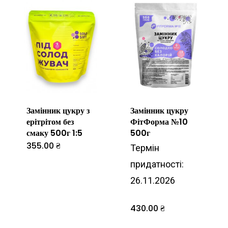
Замінник цукру з
Замінник цукру
ерітрітом без
ФітФорма №10
смаку 500г 1:5
500г
355.00
₴
Термін
придатності:
26.11.2026
430.00
₴