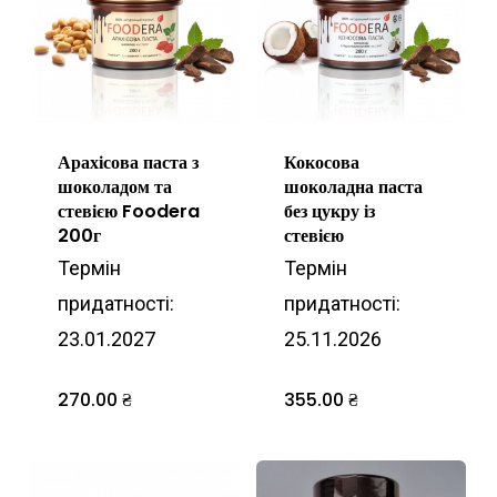
Арахісова паста з
Кокосова
шоколадом та
шоколадна паста
стевією Foodera
без цукру із
200г
стевією
Термін
Термін
придатності:
придатності:
23.01.2027
25.11.2026
270.00
₴
355.00
₴