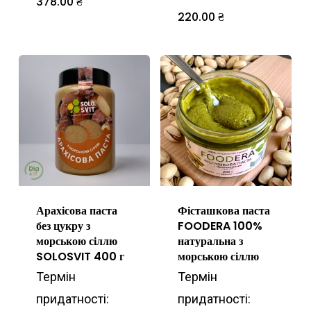
378.00
₴
220.00
₴
Арахісова паста
Фісташкова паста
без цукру з
FOODERA 100%
морською сіллю
натуральна з
SOLOSVIT 400 г
морською сіллю
Термін
Термін
придатності:
придатності: