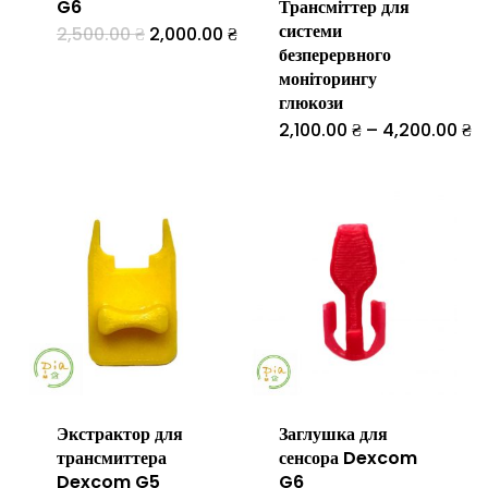
G6
Трансміттер для
товару
системи
Оригінальна
Поточна
2,500.00
₴
2,000.00
₴
Цей
ціна:
ціна:
безперервного
2,500.00 ₴.
2,000.00 ₴.
товар
моніторингу
глюкози
має
Ді
2,100.00
₴
–
4,200.00
₴
Цей
кілька
ці
ві
товар
варіантів.
2,
д
має
Параметри
4
кілька
можна
варіантів.
вибрати
Параметр
на
можна
сторінці
вибрати
товару
на
Экстрактор для
Заглушка для
сторінці
трансмиттера
сенсора Dexcom
товару
Dexcom G5
G6