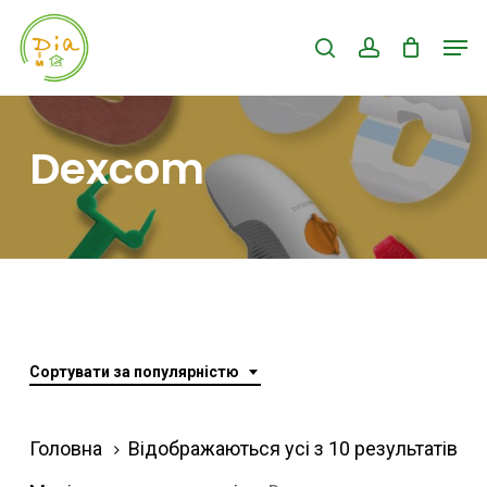
Skip
Men
search
account
to
Close
main
Menu
content
Dexcom
Сортувати за популярністю
Ві
Головна
Відображаються усі з 10 результатів