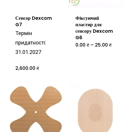
Сенсор Dexcom
Фіксуючий
G7
пластир для
сенсору Dexcom
Термін
G6
придатності:
Діапазон
0.00
₴
–
25.00
₴
Цей
цін:
31.01.2027
від
товар
0.00 ₴
до
має
2,600.00
₴
25.00 ₴
кілька
варіантів.
Параметр
можна
вибрати
на
сторінці