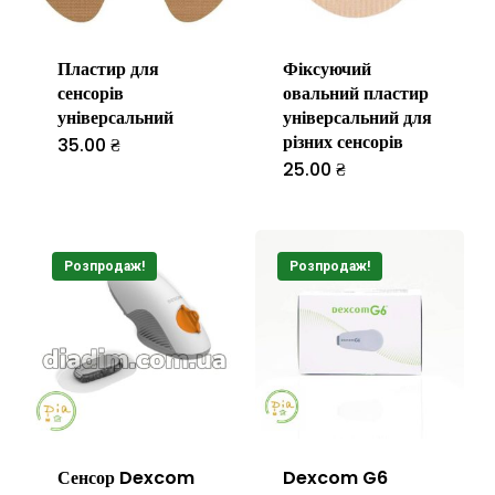
товару
Пластир для
Фіксуючий
сенсорів
овальний пластир
універсальний
універсальний для
різних сенсорів
35.00
₴
25.00
₴
Цей
товар
має
Розпродаж!
Розпродаж!
кілька
варіантів.
Параметр
можна
вибрати
на
Сенсор Dexcom
Dexcom G6
сторінці