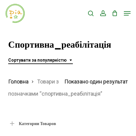
Skip
Men
search
account
to
Close
main
Menu
content
Спортивна_реабілітація
Сортувати за популярністю
Головна
Товари з
Показано один результат
позначками “спортивна_реабілітація”
Категории Товаров