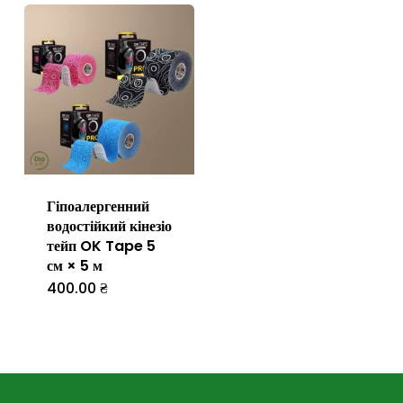
Гіпоалергенний
водостійкий кінезіо
тейп OK Tape 5
см × 5 м
400.00
₴
Цей
товар
має
кілька