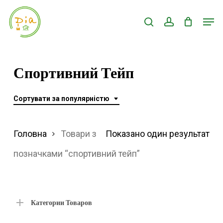
Skip
Men
search
account
to
Close
main
Menu
content
Спортивний Тейп
Сортувати за популярністю
Головна
Товари з
Показано один результат
позначками “спортивний тейп”
Категории Товаров