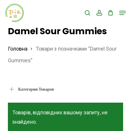
Skip
Men
search
account
to
Close
main
Damel Sour Gummies
Menu
content
Головна
Товари з позначками “Damel Sour
Gummies”
Категории Товаров
Товарів, відповідних вашому запиту, не
знайдено.