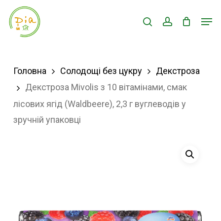
Skip
Men
search
account
to
Close
main
Menu
content
Головна
Солодощі без цукру
Декстроза
Декстроза Mivolis з 10 вітамінами, смак
лісових ягід (Waldbeere), 2,3 г вуглеводів у
зручній упаковці