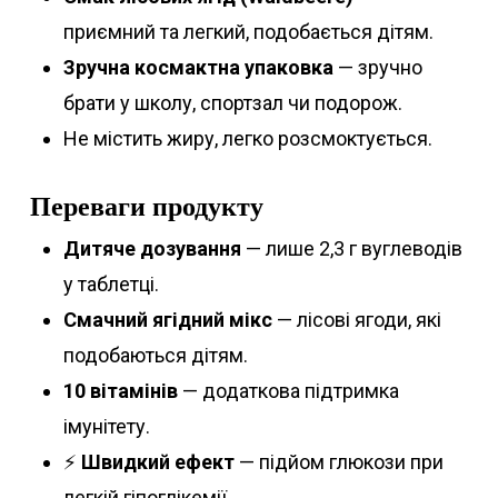
приємний та легкий, подобається дітям.
Зручна космактна упаковка
— зручно
брати у школу, спортзал чи подорож.
Не містить жиру, легко розсмоктується.
Переваги продукту
Дитяче дозування
— лише 2,3 г вуглеводів
у таблетці.
Смачний ягідний мікс
— лісові ягоди, які
подобаються дітям.
10 вітамінів
— додаткова підтримка
імунітету.
⚡
Швидкий ефект
— підйом глюкози при
легкій гіпоглікемії.