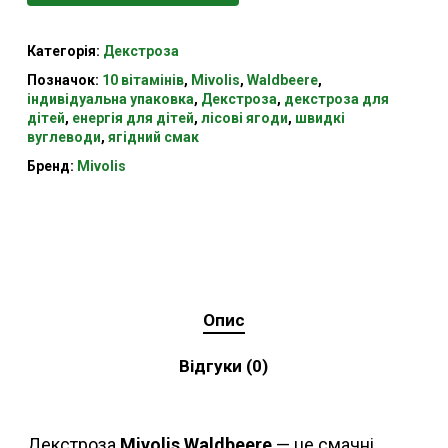
Категорія:
Декстроза
Позначок:
10 вітамінів
,
Mivolis
,
Waldbeere
,
індивідуальна упаковка
,
Декстроза
,
декстроза для
дітей
,
енергія для дітей
,
лісові ягоди
,
швидкі
вуглеводи
,
ягідний смак
Бренд:
Mivolis
Опис
Відгуки (0)
Декстроза
Mivolis Waldbeere
— це смачні