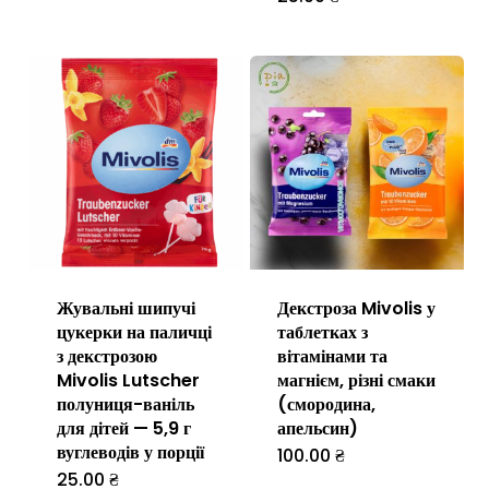
товар
має
кілька
варіантів.
Параметр
можна
вибрати
на
Жувальні шипучі
Декстроза Mivolis у
сторінці
цукерки на паличці
таблетках з
товару
з декстрозою
вітамінами та
Mivolis Lutscher
магнієм, різні смаки
полуниця-ваніль
(смородина,
для дітей — 5,9 г
апельсин)
вуглеводів у порції
100.00
₴
Цей
25.00
₴
Цей