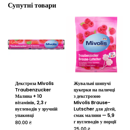
Супутні товари
Декстроза Mivolis
Жувальні шипучі
Traubenzucker
цукерки на паличці
Малина + 10
з декстрозою
вітамінів, 2,3 г
Mivolis Brause-
вуглеводів у зручній
Lutscher для дітей,
упаковці
смак малини — 5,9
г вуглеводів у порції
80.00
₴
25.00
₴
Цей