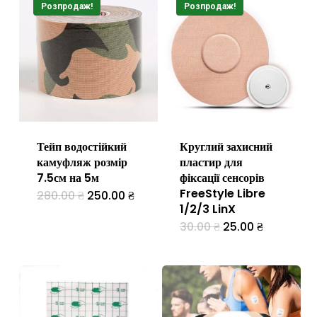
Розпродаж!
Розпродаж!
Тейп водостійкий
Круглий захисний
камуфляж розмір
пластир для
7.5см на 5м
фіксації сенсорів
FreeStyle Libre
Оригінальна
Поточна
280.00
₴
250.00
₴
ціна:
ціна:
1/2/3 LinX
280.00 ₴.
250.00 ₴.
Оригінальна
Поточна
30.00
₴
25.00
₴
Цей
ціна:
ціна:
30.00 ₴.
25.00 ₴.
товар
має
кілька