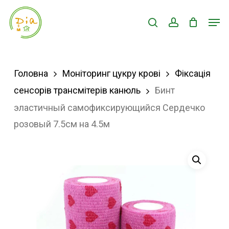
Skip
Men
search
account
to
Close
main
Menu
content
Головна
Моніторинг цукру крові
Фіксація
сенсорів трансмітерів канюль
Бинт
эластичный самофиксирующийся Сердечко
розовый 7.5см на 4.5м