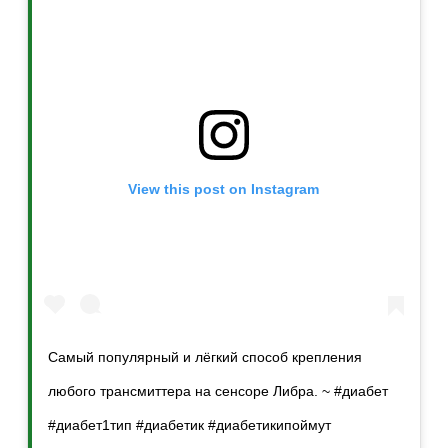
View this post on Instagram
Самый популярный и лёгкий способ крепления
любого трансмиттера на сенсоре Либра. ~ #диабет
#диабет1тип #диабетик #диабетикипоймут