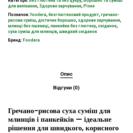
Категорії:
Без глютена та без цукру
,
Борошно та суміші
для випікання
,
Здорове харчування
,
Різне
Позначок:
foodera
,
безглютеновий продукт
,
гречано-
рисова суміш
,
дієтичне борошно
,
здорове харчування
,
млинці без пшениці
,
панкейки без глютену
,
сніданок
,
суха суміш для млинців
,
швидкий сніданок
Бренд:
Foodera
Опис
Відгуки (0)
Гречано-рисова суха суміш для
млинців і панкейків — ідеальне
рішення для швидкого, корисного