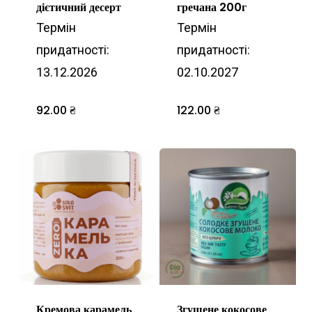
дієтичний десерт
гречана 200г
Термін
Термін
придатності:
придатності:
13.12.2026
02.10.2027
92.00
₴
122.00
₴
Кремова карамель
Згущене кокосове