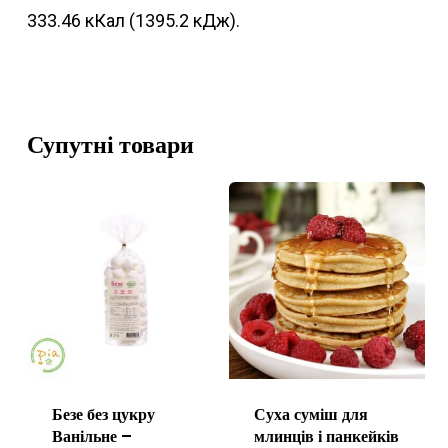
333.46 кКал (1395.2 кДж).
Супутні товари
Безе без цукру
Суха суміш для
Ванільне –
млинців і панкейків