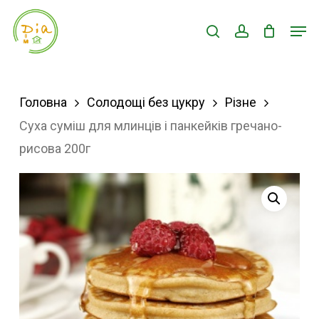
Skip
Men
search
account
to
Close
main
Menu
content
Головна
Солодощі без цукру
Різне
Суха суміш для млинців і панкейків гречано-
рисова 200г