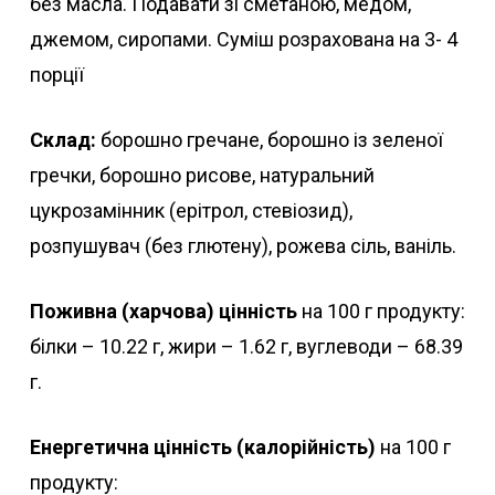
без масла. Подавати зі сметаною, медом,
джемом, сиропами. Суміш розрахована на 3- 4
порції
Склад:
борошно гречане, борошно із зеленої
гречки, борошно рисове, натуральний
цукрозамінник (ерітрол, стевіозид),
розпушувач (без глютену), рожева сіль, ваніль.
Поживна (харчова) цінність
на 100 г продукту:
білки – 10.22 г, жири – 1.62 г, вуглеводи – 68.39
г.
Енергетична цінність (калорійність)
на 100 г
продукту: