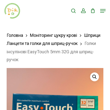
Skip
Men
search
account
to
Close
main
Menu
content
Головна
Моніторинг цукру крові
Шприци
Ланцети та голки для шприц-ручок
Голки
інсулінові EasyTouch 5mm 32G для шприц-
ручок