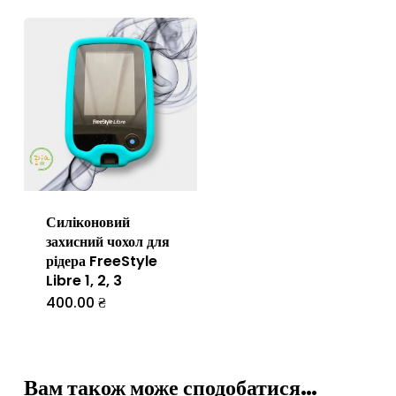
Силіконовий
захисний чохол для
рідера FreeStyle
Libre 1, 2, 3
400.00
₴
Цей
товар
має
Вам також може сподобатися…
кілька