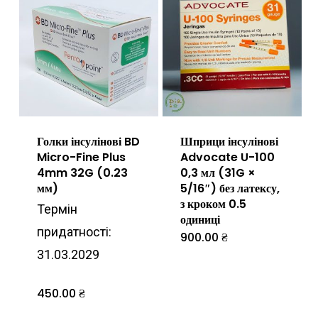
Голки інсулінові BD
Шприци інсулінові
Micro-Fine Plus
Advocate U-100
4mm 32G (0.23
0,3 мл (31G ×
мм)
5/16″) без латексу,
з кроком 0.5
Термін
одиниці
придатності:
900.00
₴
31.03.2029
450.00
₴