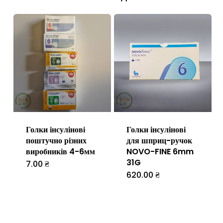
варіантів.
Параметри
можна
вибрати
на
сторінці
товару
Голки інсулінові
Голки інсулінові
поштучно різних
для шприц-ручок
виробників 4-6мм
NOVO-FINE 6mm
31G
7.00
₴
Цей
620.00
₴
товар
має
кілька