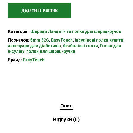
Додати В Кошик
Категорія:
Шприци Ланцети та голки для шприц-ручок
Позначок:
5mm 32G
,
EasyTouch
,
інсулінові голки купити
,
аксесуари для діабетиків
,
безболісні голки
,
Голки для
інсуліну
,
голки для шприц-ручки
Бренд:
EasyTouch
Опис
Відгуки (0)