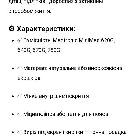
дітей, підлітків і дорослих з активним
способом життя.
⚙️
Характеристики:
✅ Сумісність: Medtronic MiniMed 620G,
640G, 670G, 780G
✅ Матеріал: натуральна або високоякісна
екошкіра
✅ М’яке внутрішнє покриття
✅ Міцна кліпса або петля для пояса
✅ Виріз під екран і кнопки — точна посадка