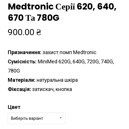
Medtronic Серії 620, 640,
670 Та 780G
900.00
₴
Призначення:
захист помп Medtronic
Сумісність:
MiniMed 620G, 640G, 720G, 740G,
780G
Матеріали:
натуральна шкіра
Фіксація:
затискач, кнопка
Цвет
Виберіть варіант