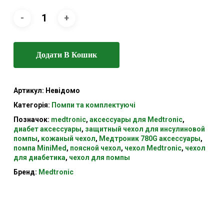
Додати В Кошик
Артикул:
Невідомо
Категорія:
Помпи та комплектуючі
Позначок:
medtronic
,
аксессуары для Medtronic
,
диабет аксессуары
,
защитный чехол для инсулиновой
помпы
,
кожаный чехол
,
Медтроник 780G аксессуары
,
помпа MiniMed
,
поясной чехол
,
чехол Medtronic
,
чехол
для диабетика
,
чехол для помпы
Бренд:
Medtronic