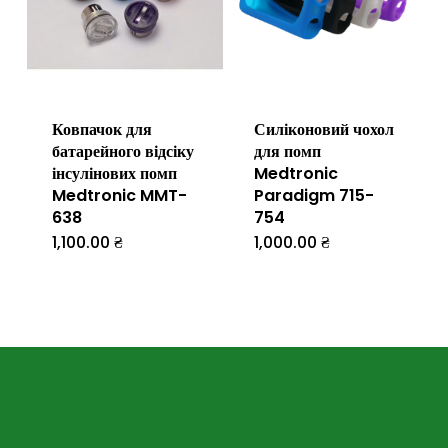
Параметр
можна
вибрати
на
Ковпачок для
Силіконовий чохол
сторінці
батарейного відсіку
для помп
товару
інсулінових помп
Medtronic
Medtronic MMT-
Paradigm 715-
638
754
1,100.00
₴
1,000.00
₴
Цей
товар
має
кілька
варіантів.
Параметр
можна