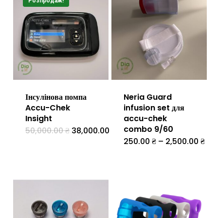
Розпродаж!
Інсулінова помпа
Neria Guard
Accu-Chek
infusion set для
Insight
accu-chek
combo 9/60
Оригінальна
Поточна
50,000.00
₴
38,000.00
₴
ціна:
ціна:
Діа
250.00
₴
–
2,500.00
₴
Цей
50,000.00 ₴.
38,000.00 ₴.
цін:
від
товар
250
до
має
2,5
кілька
варіантів.