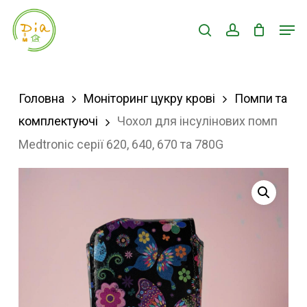
Skip
Men
search
account
to
Close
main
Menu
content
Головна
Моніторинг цукру крові
Помпи та
комплектуючі
Чохол для інсулінових помп
Medtronic серії 620, 640, 670 та 780G