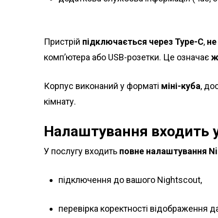
Пристрій
підключається через Type-C
,
не
комп’ютера або USB-розетки. Це означає
ж
Корпус виконаний у форматі
міні-куба
, д
кімнату.
Налаштування входить у
У послугу входить
повне налаштування Nig
підключення до вашого Nightscout,
перевірка коректності відображення д