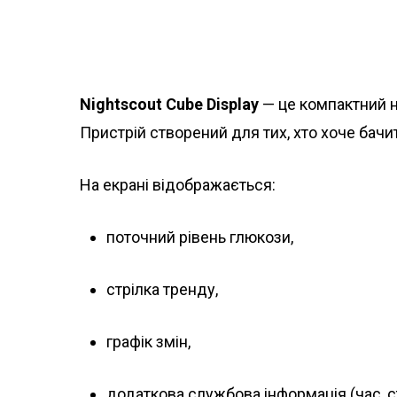
Nightscout Cube Display
— це компактний н
Пристрій створений для тих, хто хоче бач
На екрані відображається:
поточний рівень глюкози,
стрілка тренду,
графік змін,
додаткова службова інформація (час, с