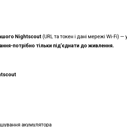
ашого Nightscout
(URL та токен і дані мережі Wi-Fi) —
ння-потрібно тільки під’єднати до живлення.
htscout
ошування акумулятора