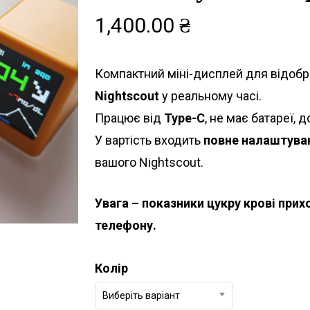
1,400.00
₴
Компактний міні-дисплей для відобра
Nightscout
у реальному часі.
Працює від
Type-C
, не має батареї, 
У вартість входить
повне налаштува
вашого Nightscout.
Увага – показники цукру крові прих
телефону.
Колір
Виберіть варіант