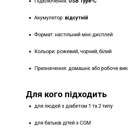
Підключення:
USB Type-C
Акумулятор:
відсутній
Формат: настільний міні-дисплей
Кольори: рожевий, чорний, білий
Призначення: домашнє або робоче ви
Для кого підходить
для людей з діабетом 1 та 2 типу
для батьків дітей з CGM