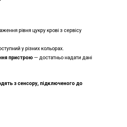
ження рівня цукру крові з сервісу
доступний у різних кольорах.
ння пристрою
— достатньо надати дані
одять з сенсору, підключеного до