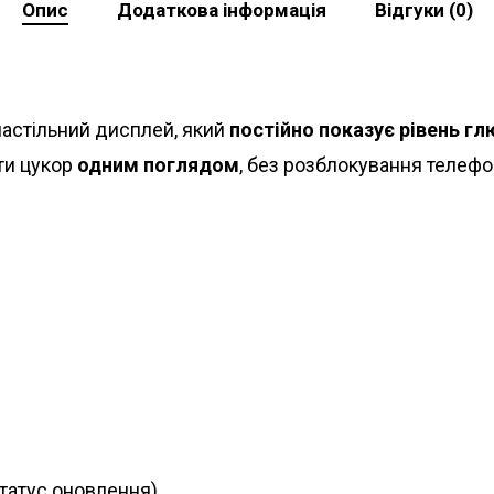
Опис
Додаткова інформація
Відгуки (0)
астільний дисплей, який
постійно показує рівень глю
ити цукор
одним поглядом
, без розблокування телефо
татус оновлення).