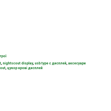
трої
t
,
nightscout display
,
usb type c дисплей
,
аксесуари
out
,
цукор крові дисплей