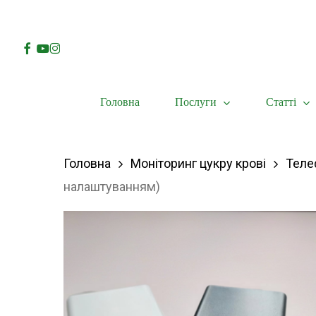
Skip
to
Facebook
Youtube
Instagram
main
content
Послуги
Статті
Головна
Hit enter to search or ESC to close
Головна
Моніторинг цукру крові
Теле
налаштуванням)