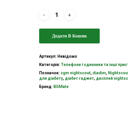
Додати В Кошик
Артикул:
Невідомо
Категорія:
Телефони годинники та інші прис
Позначок:
cgm nightscout
,
diadim
,
Nightscou
для діабету
,
діабет гаджет
,
дисплей nightsc
Бренд:
BGMate