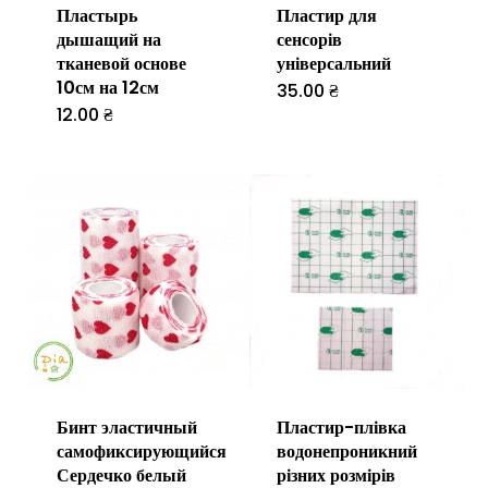
Пластырь
Пластир для
дышащий на
сенсорів
тканевой основе
універсальний
10см на 12см
35.00
₴
12.00
₴
Цей
товар
має
кілька
варіантів.
Параметри
можна
вибрати
на
Бинт эластичный
Пластир-плівка
сторінці
самофиксирующийся
водонепроникний
товару
Сердечко белый
різних розмірів