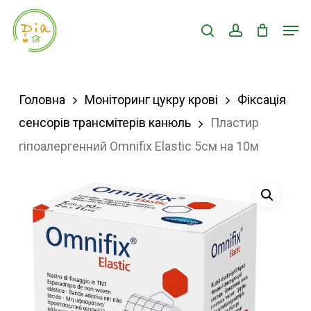
Skip
Men
search
account
to
Close
main
Menu
content
Головна
Моніторинг цукру крові
Фіксація
сенсорів трансмітерів канюль
Пластир
гіпоалергенний Omnifix Elastic 5см на 10м