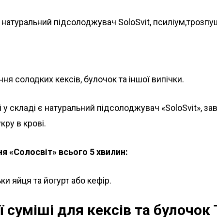
 натуральний підсолоджувач SoloSvit, псиліум,трозпушу
ня солодких кексів, булочок та іншої випічки.
і у складі є натуральний підсолоджувач «SoloSvit», з
кру в крові.
я «Солосвіт» всього 5 хвилин:
ки яйця та йогурт або кефір.
 суміші для кексів та булочок 