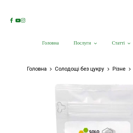
Skip
to
Facebook
Youtube
Instagram
main
content
Послуги
Статті
Головна
Hit enter to search or ESC to close
Головна
Солодощі без цукру
Різне