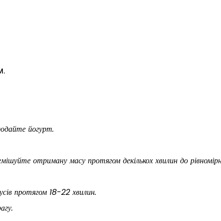
м.
 додайте йогурт.
емішуйте отриману масу протягом декількох хвилин до рівномірн
сів протягом 18-22 хвилин.
агу.