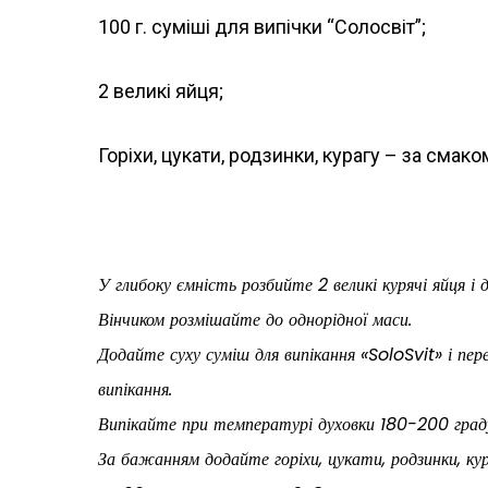
100 г. суміші для випічки “Солосвіт”;
2 великі яйця;
Горіхи, цукати, родзинки, курагу – за смако
У глибоку ємність розбийте 2 великі курячі яйця і
Вінчиком розмішайте до однорідної маси.
Додайте суху суміш для випікання «SoloSvit» і пер
випікання.
Випікайте при температурі духовки 180-200 граду
За бажанням додайте горіхи, цукати, родзинки, кур