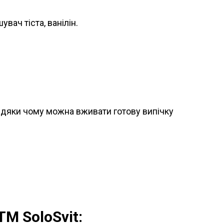
вач тіста, ванілін.
авдяки чому можна вживати готову випічку
ТМ SoloSvit: