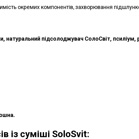
имість окремих компонентів, захворювання підшлунко
ки, натуральний підсолоджувач СолоСвіт, псиліум, р
рошна.
в із суміші SoloSvit: