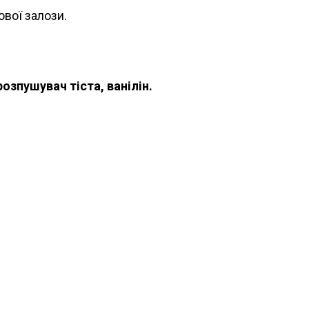
вої залози.
озпушувач тіста, ванілін.