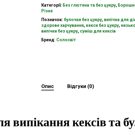
Категорії:
Без глютена та без цукру
,
Борошно
Різне
Позначок:
булочки без цукру
,
випічка для ді
здорове харчування
,
кекси без цукру
,
низько
випічки без цукру
,
суміш для кексів
Бренд:
Солосвіт
Опис
Відгуки (0)
ля випікання кексів та б