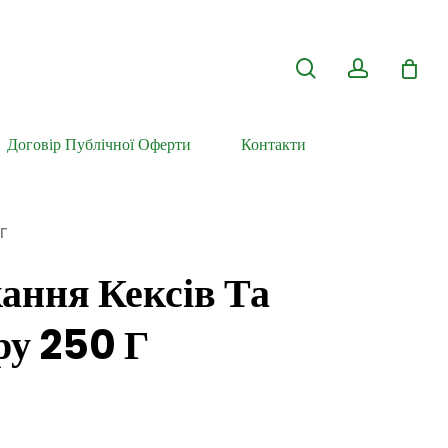
search
account
Договір Публічної Оферти
Контакти
г
ання Кексів Та
ру 250 Г