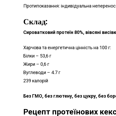
Протипоказання: індивідуальна неперенос
Склад:
Сироватковий протеїн 80%, вівсяні висів
Харчова та енергетична цінність на 100 г:
Білки – 53,6 г
Жири – 0,6 г
Вуглеводи – 4.7 г
239 калорій
Без ГМО, без глютену, без цукру, без бо
Рецепт протеїнових кексі