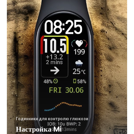
Smart
Band
7
и
новых
AmazFit
Годинники для контролю глюкози
Настройка Mi