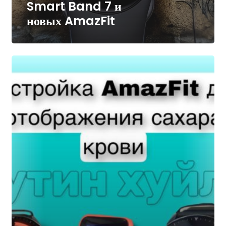
Smart Band 7 и
новых AmazFit
Настройка
смарт-
часов
AmazFit
для
отображения
сахара
крови
с
Xdrip+