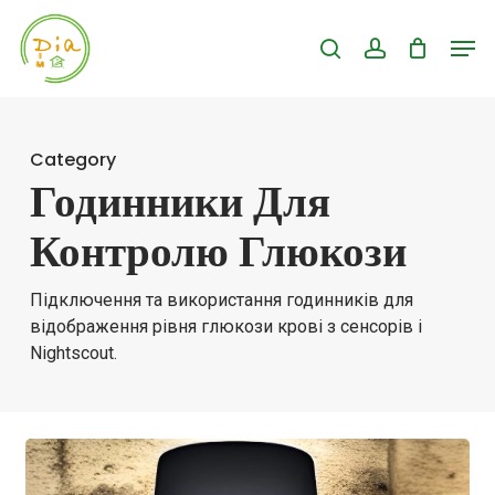
Skip
Men
search
account
to
Close
main
Menu
content
Category
Годинники Для
Контролю Глюкози
Підключення та використання годинників для
відображення рівня глюкози крові з сенсорів і
Nightscout.
Настройка
Mi