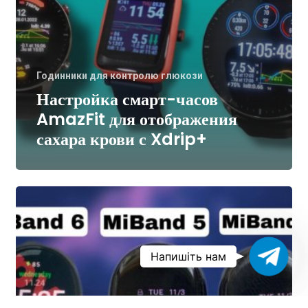
Годинники для контролю глюкози
Настройка смарт-часов
AmazFit для отображения
сахара крови с Xdrip+
Настройка
и
решение
Ваш
Напишіть нам
проблем
консу
с
MiBand