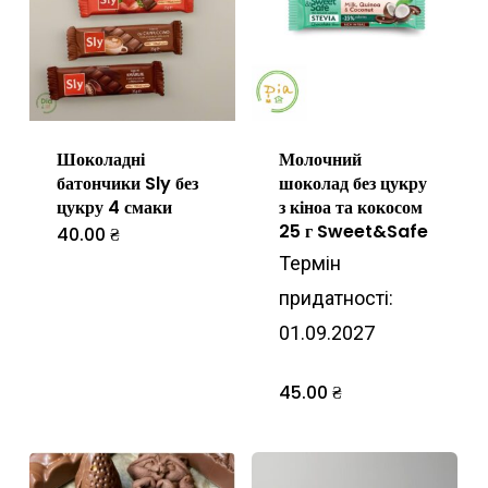
Шоколадні
Молочний
батончики Sly без
шоколад без цукру
цукру 4 смаки
з кіноа та кокосом
25 г Sweet&Safe
40.00
₴
Цей
Термін
товар
придатності:
має
01.09.2027
кілька
варіантів.
45.00
₴
Параметри
можна
вибрати