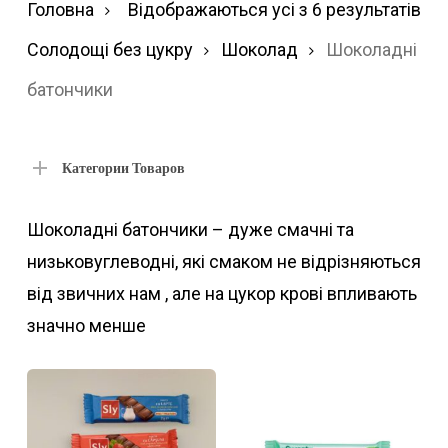
Ві
Головна
Відображаються усі з 6 результатів
за
Солодощі без цукру
Шоколад
Шоколадні
по
батончики
Категории Товаров
Шоколадні батончики – дуже смачні та
низьковуглеводні, які смаком не відрізняються
від звичних нам , але на цукор крові впливають
значно менше