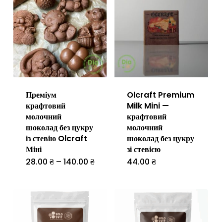
на
сторінці
товару
Преміум
Olcraft Premium
крафтовий
Milk Mini —
молочний
крафтовий
шоколад без цукру
молочний
із стевію Olcraft
шоколад без цукру
Міні
зі стевією
Діапазон
28.00
₴
–
140.00
₴
44.00
₴
Цей
цін:
від
товар
28.00 ₴
до
має
140.00 ₴
кілька