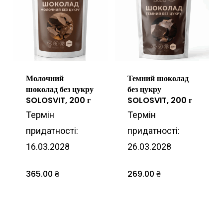
варіантів.
Параметри
можна
вибрати
на
Молочний
Темний шоколад
сторінці
шоколад без цукру
без цукру
товару
SOLOSVIT, 200 г
SOLOSVIT, 200 г
Термін
Термін
придатності:
придатності:
16.03.2028
26.03.2028
365.00
₴
269.00
₴