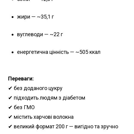
жири — ~35,1 г
вуглеводи — ~22 г
енергетична цінність — ~505 ккал
Переваги:
✔ без доданого цукру
✔ підходить людям з діабетом
✔ без ГМО
✔ містить харчові волокна
✔ великий формат 200 г — вигідно та зручно