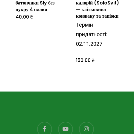
батончики Sly без
калорій (SoloSvit)
цукру 4 смаки
— клітковина
конжаку та тапіоки
40.00
₴
Цей
Термін
товар
придатності:
має
02.11.2027
кілька
варіантів.
150.00
₴
Параметри
можна
вибрати
на
сторінці
товару
facebook
youtube
instagram