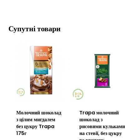
Супутні товари
Молочний шоколад
Trapa молочний
з цілим мигдалем
шоколад з
без цукру Trapa
рисовими кульками
175г
на стевії, без цукру