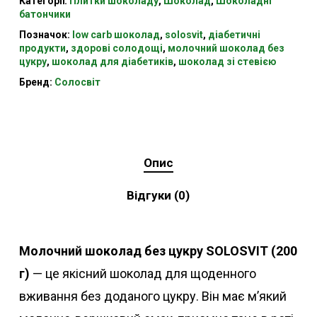
Категорії:
Плитки шоколаду
,
Шоколад
,
Шоколадні
батончики
Позначок:
low carb шоколад
,
solosvit
,
діабетичні
продукти
,
здорові солодощі
,
молочний шоколад без
цукру
,
шоколад для діабетиків
,
шоколад зі стевією
Бренд:
Солосвіт
Опис
Відгуки (0)
Молочний шоколад без цукру SOLOSVIT (200
г)
— це якісний шоколад для щоденного
вживання без доданого цукру. Він має м’який