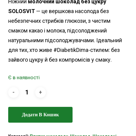
Ніжний
молочний шоколад без цукру
SOLOSVIT
— це вершкова насолода без
небезпечних стрибків глюкози, з чистим
смаком какао і молока, підсолоджений
натуральними підсолоджувачами. Ідеальний
для тих, хто живе #DiabetikDima-стилем: без
зайвого цукру й без компромісів у смаку.
Є в наявності
Додати В Кошик