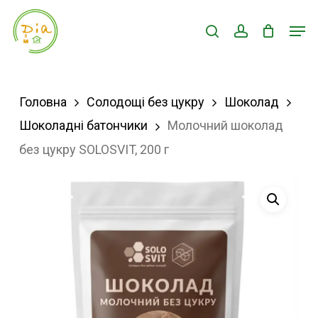
Skip
Men
search
account
to
Close
main
Menu
content
Головна
Солодощі без цукру
Шоколад
Шоколадні батончики
Молочний шоколад
без цукру SOLOSVIT, 200 г