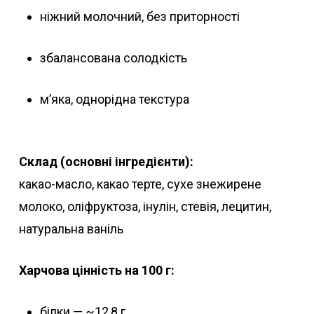
ніжний молочний, без приторності
збалансована солодкість
м’яка, однорідна текстура
Склад (основні інгредієнти):
какао-масло, какао терте, сухе знежирене
молоко, оліфруктоза, інулін, стевія, лецитин,
натуральна ваніль
Харчова цінність на 100 г:
білки — ~12,8 г