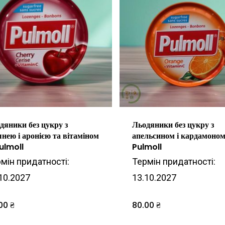
дяники без цукру з
Льодяники без цукру з
нею і аронією та вітаміном
апельсином і кардамоно
ulmoll
Pulmoll
мін придатності:
Термін придатності:
10.2027
13.10.2027
.00
₴
80.00
₴