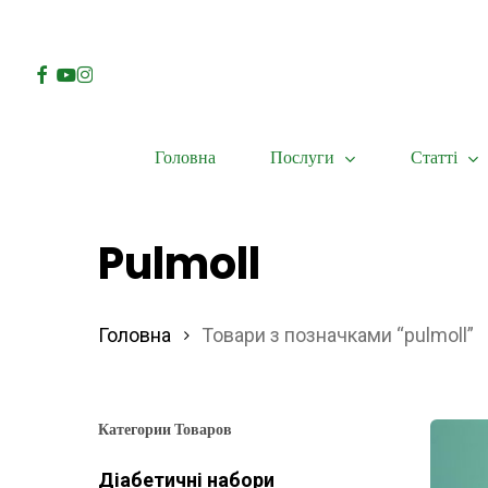
Skip
to
Facebook
Youtube
Instagram
main
content
Послуги
Статті
Головна
Hit enter to search or ESC to close
Pulmoll
Головна
Товари з позначками “pulmoll”
Категории Товаров
Діабетичні набори