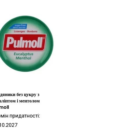
дяники без цукру з
аліптом і ментолом
moll
мін придатності:
10.2027