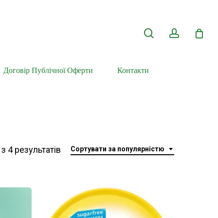
search
account
Договір Публічної Оферти
Контакти
Відсортовано
з 4 результатів
Сортувати за популярністю
за
популярністю