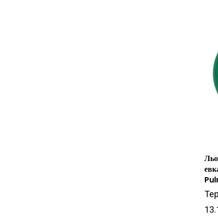
Льо
евк
Pul
Тер
13.