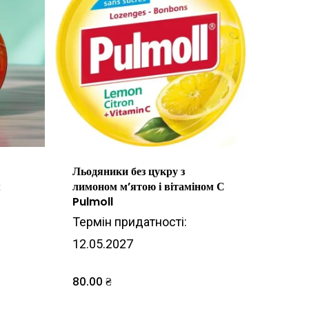
Льодяники без цукру з
м
лимоном м’ятою і вітаміном С
Pulmoll
Термін придатності:
12.05.2027
80.00
₴