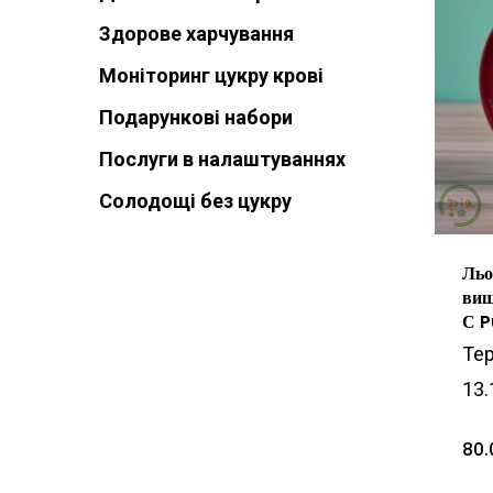
Здорове харчування
Моніторинг цукру крові
Подарункові набори
Послуги в налаштуваннях
Солодощі без цукру
Льо
виш
С P
Тер
13.
80