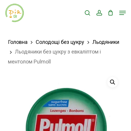
Skip
Men
search
account
to
Close
main
Menu
content
Головна
Солодощі без цукру
Льодяники
Льодяники без цукру з евкаліптом і
ментолом Pulmoll