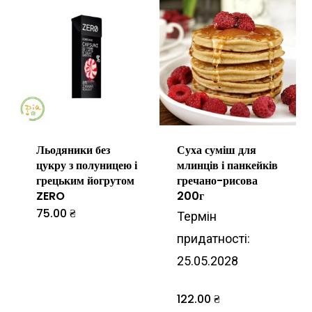
кілька
варіантів.
Параметри
можна
вибрати
на
Льодяники без
Суха суміш для
сторінці
цукру з полуницею і
млинців і панкейків
товару
грецьким йогрутом
гречано-рисова
ZERO
200г
75.00
₴
Термін
придатності:
25.05.2028
122.00
₴