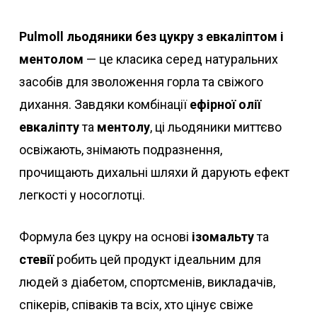
Pulmoll льодяники без цукру з евкаліптом і
ментолом
— це класика серед натуральних
засобів для зволоження горла та свіжого
дихання. Завдяки комбінації
ефірної олії
евкаліпту
та
ментолу
, ці льодяники миттєво
освіжають, знімають подразнення,
прочищають дихальні шляхи й дарують ефект
легкості у носоглотці.
Формула без цукру на основі
ізомальту
та
стевії
робить цей продукт ідеальним для
людей з діабетом, спортсменів, викладачів,
спікерів, співаків та всіх, хто цінує свіже