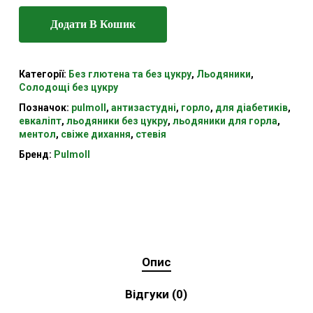
Додати В Кошик
Категорії:
Без глютена та без цукру
,
Льодяники
,
Солодощі без цукру
Позначок:
pulmoll
,
антизастудні
,
горло
,
для діабетиків
,
евкаліпт
,
льодяники без цукру
,
льодяники для горла
,
ментол
,
свіже дихання
,
стевія
Бренд:
Pulmoll
Опис
Відгуки (0)