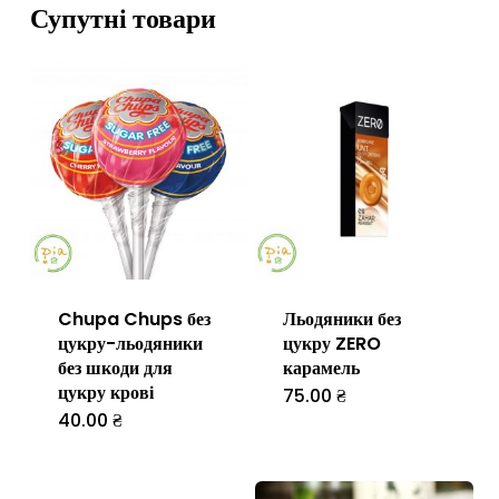
Супутні товари
Chupa Chups без
Льодяники без
цукру-льодяники
цукру ZERO
без шкоди для
карамель
цукру крові
75.00
₴
40.00
₴
Цей
товар
має