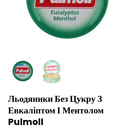
Льодяники Без Цукру З
Евкаліптом І Ментолом
Pulmoll