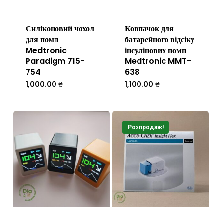
Силіконовий чохол
Ковпачок для
для помп
батарейного відсіку
Medtronic
інсулінових помп
Paradigm 715-
Medtronic MMT-
754
638
1,000.00
₴
1,100.00
₴
Цей
товар
має
Розпродаж!
кілька
варіантів.
Параметри
можна
вибрати
на