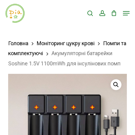
Skip
Men
search
account
to
Close
main
Menu
content
Головна
Моніторинг цукру крові
Помпи та
комплектуючі
Акумуляторні батарейки
Soshine 1.5V 1100mWh для інсулінових помп