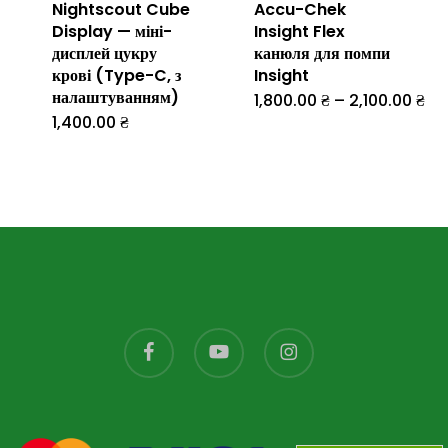
Nightscout Cube
Accu-Chek
сторінці
Display — міні-
Insight Flex
товару
дисплей цукру
канюля для помпи
крові (Type-C, з
Insight
налаштуванням)
Діа
1,800.00
₴
–
2,100.00
₴
Цей
цін
1,400.00
₴
Цей
від
товар
1,8
товар
до
має
2,1
має
кілька
кілька
варіантів.
варіантів.
Параметр
Параметри
можна
можна
вибрати
facebook
youtube
instagram
вибрати
на
на
сторінці
сторінці
товару
товару