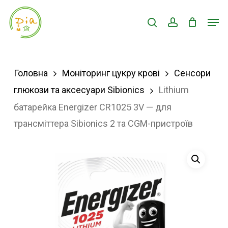
Skip
Men
search
account
to
Close
main
Menu
content
Головна
Моніторинг цукру крові
Сенсори
глюкози та аксесуари Sibionics
Lithium
батарейка Energizer CR1025 3V — для
трансміттера Sibionics 2 та CGM-пристроїв