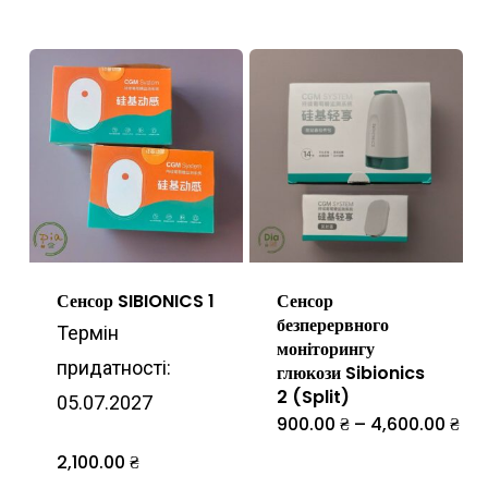
товар
має
кілька
варіантів.
Параметр
можна
вибрати
на
Сенсор SIBIONICS 1
Сенсор
сторінці
безперервного
Термін
товару
моніторингу
придатності:
глюкози Sibionics
2 (Split)
05.07.2027
Діа
900.00
₴
–
4,600.00
₴
Цей
цін:
від
товар
2,100.00
₴
900