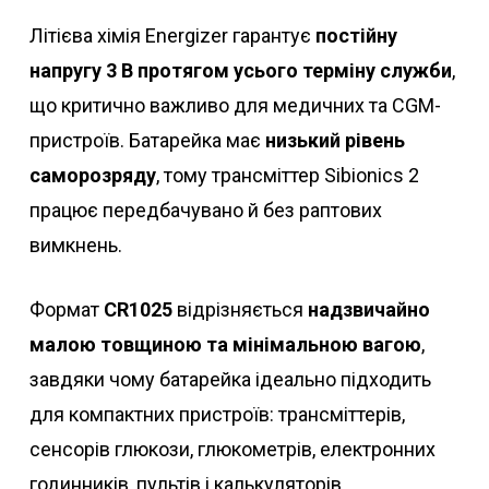
Літієва хімія Energizer гарантує
постійну
напругу 3 В протягом усього терміну служби
,
що критично важливо для медичних та CGM-
пристроїв. Батарейка має
низький рівень
саморозряду
, тому трансміттер Sibionics 2
працює передбачувано й без раптових
вимкнень.
Формат
CR1025
відрізняється
надзвичайно
малою товщиною та мінімальною вагою
,
завдяки чому батарейка ідеально підходить
для компактних пристроїв: трансміттерів,
сенсорів глюкози, глюкометрів, електронних
годинників, пультів і калькуляторів.