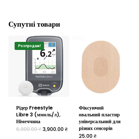
Супутні товари
Розпродаж!
Рідер Freestyle
Фіксуючий
Libre 3 (ммоль/л),
овальний пластир
Німеччина
універсальний для
різних сенсорів
Оригінальна
Поточна
6,900.00
₴
3,900.00
₴
ціна:
ціна:
25.00
₴
Цей
6,900.00 ₴.
3,900.00 ₴.