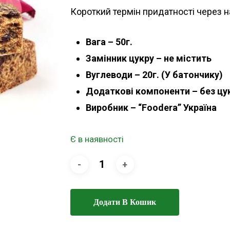
Короткий термін придатності через н
Вага – 50г.
Замінник цукру – не містить
Вуглеводи – 20г. (У батончику)
Додаткові компоненти – без цук
Виробник – “Foodera” Україна
Є в наявності
Додати В Кошик