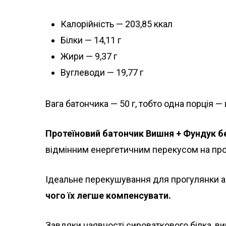
Калорійність — 203,85 ккал
Білки — 14,11 г
Жири — 9,37 г
Вуглеводи — 19,77 г
Вага батончика — 50 г, тобто одна порція — 
Протеїновий батончик Вишня + Фундук бе
відмінним енергетичним перекусом на прогу
Ідеальне перекушування для прогулянки а
чого їх легше компенсувати.
Завдяки наявності сироваткового білка, ви