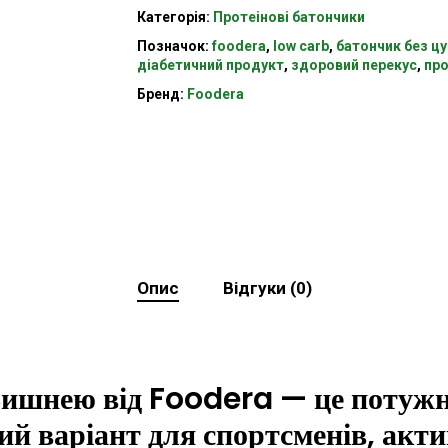
Категорія:
Протеінові батончики
Позначок:
foodera
,
low carb
,
батончик без цу
діабетичний продукт
,
здоровий перекус
,
про
Бренд:
Foodera
Опис
Відгуки (0)
Вишнею від Foodera — це потужн
ний варіант для спортсменів, акт