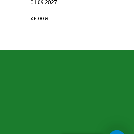
01.09.2027
45.00
₴