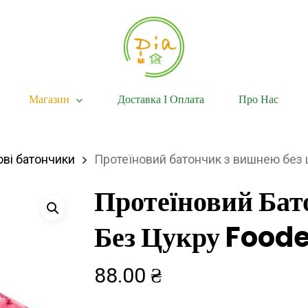
Магазин
Доставка І Оплата
Про Нас
ові батончики
Протеїновий батончик з вишнею без ц
Протеїновий Ба
Без Цукру Food
88.00
₴