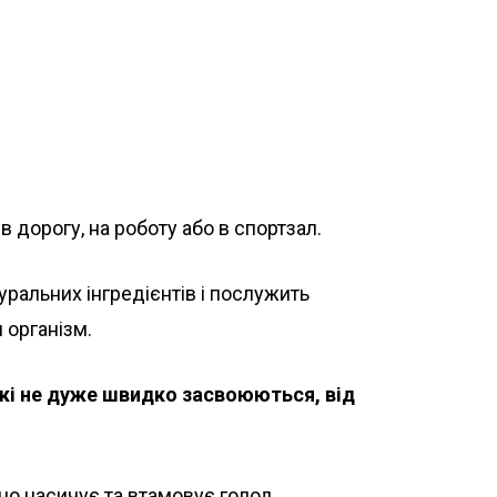
 в дорогу, на роботу або в спортзал.
уральних інгредієнтів і послужить
 організм.
 які не дуже швидко засвоюються, від
но насичує та втамовує голод.