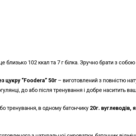
це близько 102 ккал та 7 г білка. Зручно брати з собою
з цукру “Foodera” 50г
– виготовлений з повністю нат
лянці, до або після тренування і добре наситить ваш
бо тренування, в одному батончику
20г. вуглеводів,
готовленого з натуральної сироватки, батончик відмін