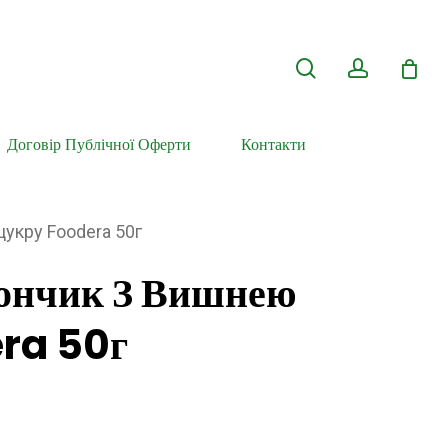
search
account
Договір Публічної Оферти
Контакти
укру Foodera 50г
тончик З Вишнею
era 50г