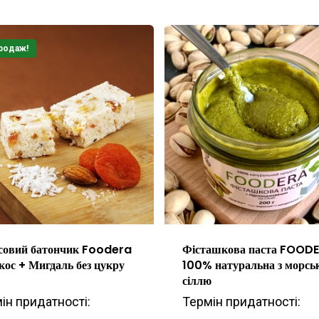
родаж!
совий батончик Foodera
Фісташкова паста FOOD
кос + Мигдаль без цукру
100% натуральна з морсь
сіллю
ін придатності:
Термін придатності: