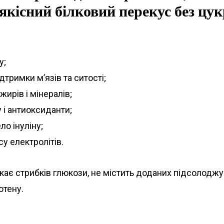
 якісний білковий перекус без цук
у;
дтримки м’язів та ситості;
ирів і мінералів;
 і антиоксиданти;
о інуліну;
у електролітів.
ає стрибків глюкози, не містить доданих підсолоджув
ютену.