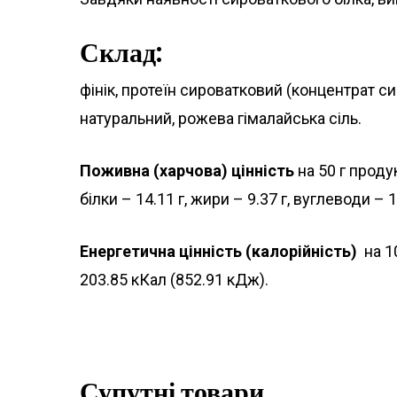
Склад:
фінік, протеїн сироватковий (концентрат 
натуральний, рожева гімалайська сіль.
Поживна (харчова) цінність
на 50 г проду
білки – 14.11 г, жири – 9.37 г, вуглеводи – 1
Енергетична цінність (калорійність)
на 10
203.85 кКал (852.91 кДж).
Супутні товари