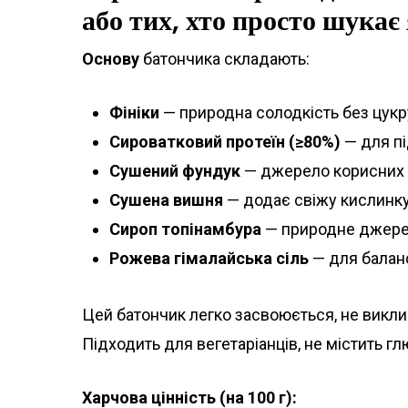
або тих, хто просто шукає
Основу
батончика складають:
Фініки
— природна солодкість без цукр
Сироватковий протеїн (≥80%)
— для пі
Сушений фундук
— джерело корисних ж
Сушена вишня
— додає свіжу кислинку
Сироп топінамбура
— природне джерел
Рожева гімалайська сіль
— для баланс
Цей батончик легко засвоюється, не виклик
Підходить для вегетаріанців, не містить гл
Харчова цінність (на 100 г):