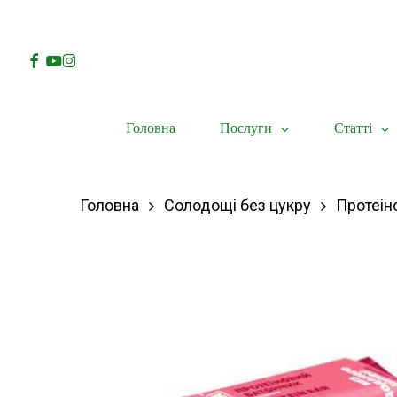
Skip
to
Facebook
Youtube
Instagram
main
content
Послуги
Статті
Головна
Hit enter to search or ESC to close
Головна
Солодощі без цукру
Протеін