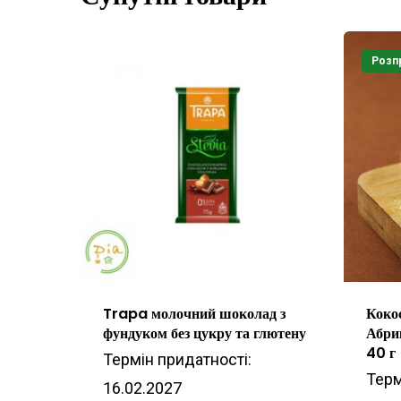
Розп
Trapa молочний шоколад з
Коко
фундуком без цукру та глютену
Абри
40 г
Термін придатності:
Терм
16.02.2027