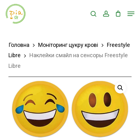
Skip
Men
search
account
to
Close
main
Menu
content
Головна
Моніторинг цукру крові
Freestyle
Libre
Наклейки смайл на сенсоры Freestyle
Libre