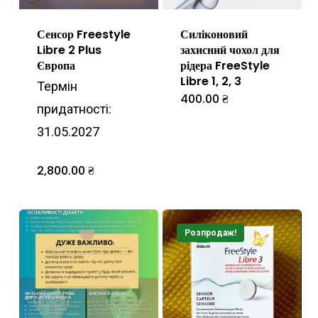
Сенсор Freestyle
Силіконовий
Lіbre 2 Plus
захисний чохол для
Європа
рідера FreeStyle
Libre 1, 2, 3
Термін
400.00
₴
Цей
придатності:
товар
31.05.2027
має
кілька
2,800.00
₴
варіантів.
Параметр
Розпродаж!
можна
вибрати
на
сторінці