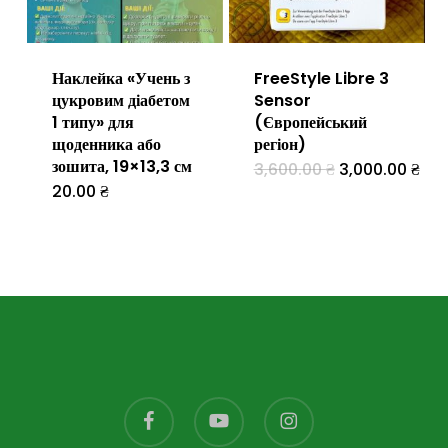
товару
Наклейка «Учень з
FreeStyle Libre 3
цукровим діабетом
Sensor
1 типу» для
(Європейський
щоденника або
регіон)
зошита, 19×13,3 см
Оригінальна
Пот
3,600.00
₴
3,000.00
₴
Цей
ціна:
ціна
20.00
₴
3,600.00 ₴.
3,0
товар
має
кілька
варіантів.
Параметр
можна
вибрати
facebook
youtube
instagram
на