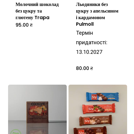
Молочний шоколад
Льодяники без
без цукру та
цукру з апельсином
глютену Trapa
і кардамоном
Pulmoll
95.00
₴
Цей
Термін
товар
придатності:
має
13.10.2027
кілька
варіантів.
80.00
₴
Параметри
можна
вибрати
на
сторінці
товару