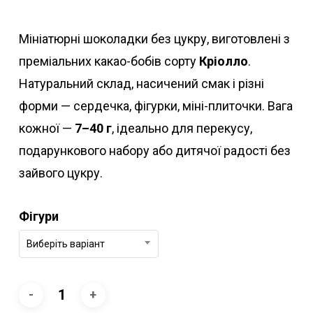
цін:
від
Мініатюрні шоколадки без цукру, виготовлені з
28.00 ₴
преміальних какао-бобів сорту
Кріолло
.
до
Натуральний склад, насичений смак і різні
140.00 ₴
форми — сердечка, фігурки, міні-плиточки. Вага
кожної —
7–40 г
, ідеально для перекусу,
подарункового набору або дитячої радості без
зайвого цукру.
Фігури
Виберіть варіант