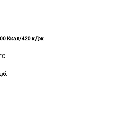
 100 Ккал/420 кДж
°С.
іб.