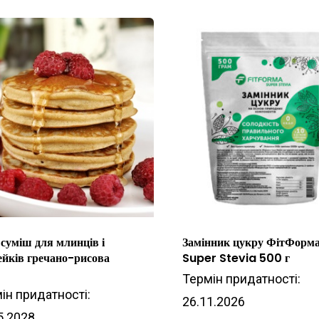
 суміш для млинців і
Замінник цукру ФітФорм
ейків гречано-рисова
Super Stevia 500 г
г
Термін придатності:
ін придатності:
26.11.2026
5.2028