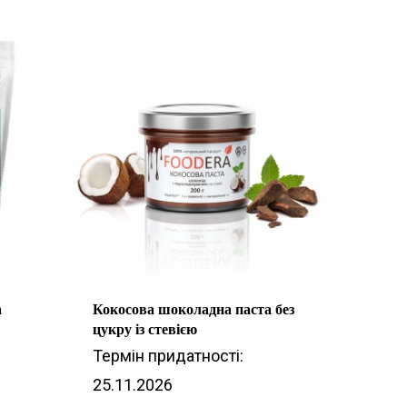
а
Кокосова шоколадна паста без
цукру із стевією
Термін придатності:
25.11.2026