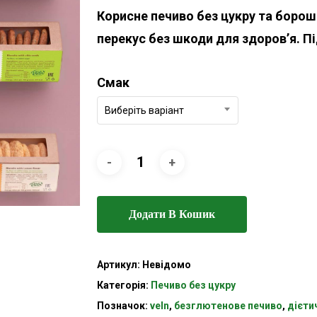
Корисне печиво без цукру та борош
перекус без шкоди для здоров’я. Пі
Смак
Виберіть варіант
Додати В Кошик
Артикул:
Невідомо
Категорія:
Печиво без цукру
Позначок:
veln
,
безглютенове печиво
,
дієти