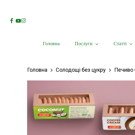
Skip
to
Facebook
Youtube
Instagram
main
content
Послуги
Статті
Головна
Hit enter to search or ESC to close
Головна
Солодощі без цукру
Печиво 