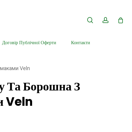
search
account
Договір Публічної Оферти
Контакти
смаками Veln
у Та Борошна З
и Veln