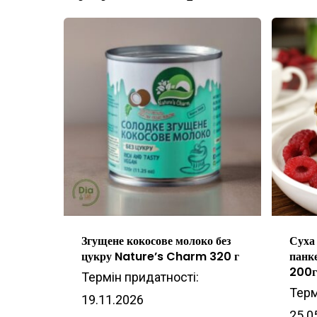
Згущене кокосове молоко без
Суха
цукру Nature’s Charm 320 г
панк
200
Термін придатності:
Терм
19.11.2026
25.0