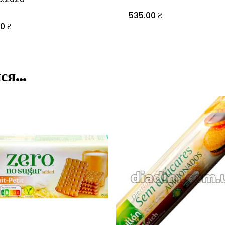
535.00
₴
00
₴
ися…