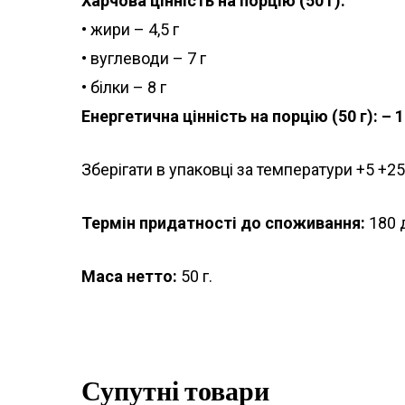
Харчова цінність на порцію (50 г):
• жири – 4,5 г
• вуглеводи – 7 г
• білки – 8 г
Енергетична цінність на порцію (50 г): –
Зберігати в упаковці за температури +5 +25
Термін придатності до споживання:
180 д
Маса нетто:
50 г.
Супутні товари