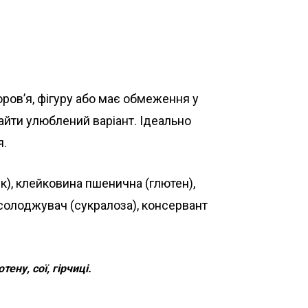
ров’я, фігуру або має обмеження у
найти улюблений варіант. Ідеально
я.
ік), клейковина пшенична (глютен),
дсолоджувач (сукралоза), консервант
ну, сої, гірчиці.