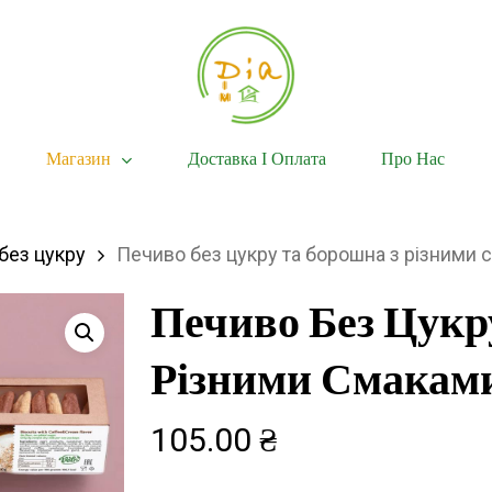
Магазин
Доставка І Оплата
Про Нас
без цукру
Печиво без цукру та борошна з різними 
Печиво Без Цукр
Різними Смакам
105.00
₴