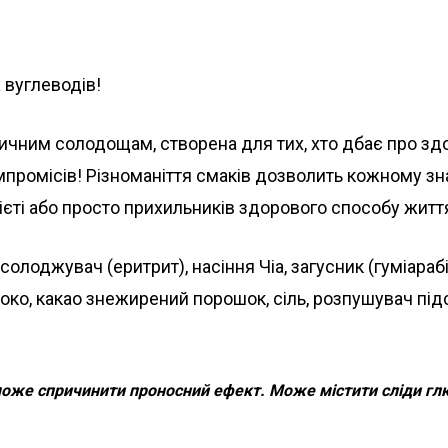
ж вуглеводів!
ичним солодощам, створена для тих, хто дбає про здо
омпромісів! Різноманіття смаків дозволить кожному з
ієті або просто прихильників здорового способу житт
дсолоджувач (еритрит), насіння Чіа, загусник (гуміараб
око, какао знежирений порошок, сіль, розпушувач пі
же спричинити проносний ефект. Може містити сліди глюте