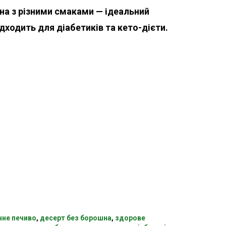
на з різними смаками — ідеальний
дходить для діабетиків та кето-дієти.
чне печиво
,
десерт без борошна
,
здорове