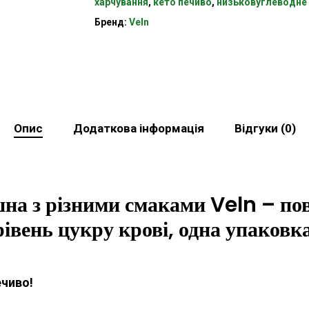
харчування
,
кето печиво
,
низьковуглеводне
Бренд:
Veln
Опис
Додаткова інформація
Відгуки (0)
на з різними смаками Veln – пов
івень цукру крові, одна упаковка
чиво!