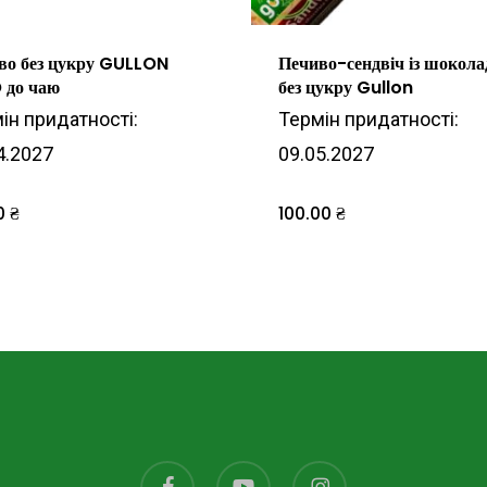
во без цукру GULLON
Печиво-сендвіч із шокол
 до чаю
без цукру Gullon
ін придатності:
Термін придатності:
4.2027
09.05.2027
0
₴
100.00
₴
facebook
youtube
instagram