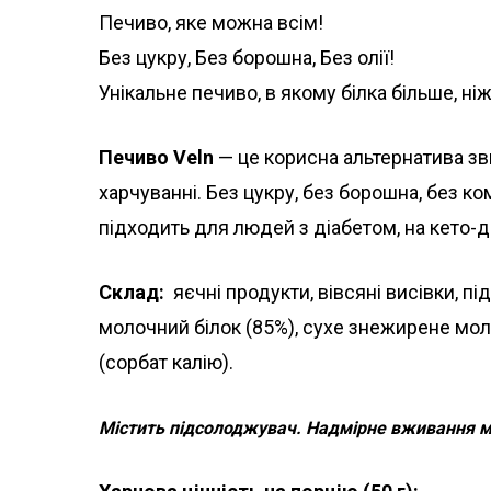
Печиво, яке можна всім!
Без цукру, Без борошна, Без олії!
Унікальне печиво, в якому білка більше, ні
Печиво Veln
— це корисна альтернатива зв
харчуванні. Без цукру, без борошна, без к
підходить для людей з діабетом, на кето-д
Склад:
яєчні продукти, вівсяні висівки, пі
молочний білок (85%), сухе знежирене мол
(сорбат калію).
Містить підсолоджувач. Надмірне вживання мо