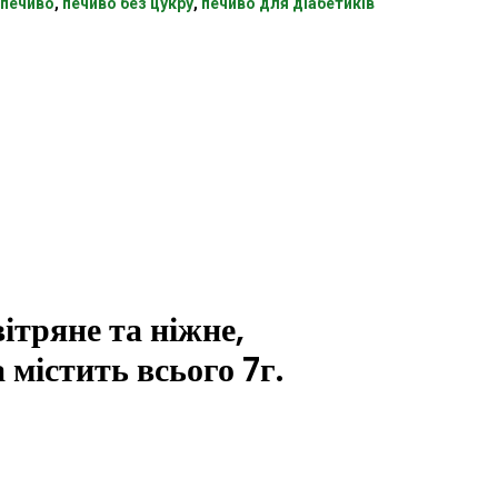
 печиво
,
печиво без цукру
,
печиво для діабетиків
ітряне та ніжне,
 містить всього 7г.