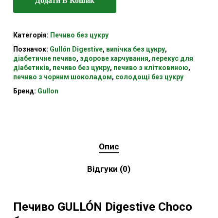
Додати В Кошик
Категорія:
Печиво без цукру
Позначок:
Gullón Digestive
,
випічка без цукру
,
діабетичне печиво
,
здорове харчування
,
перекус для
діабетиків
,
печиво без цукру
,
печиво з клітковиною
,
печиво з чорним шоколадом
,
солодощі без цукру
Бренд:
Gullon
Опис
Відгуки (0)
Печиво GULLÓN Digestive Choco