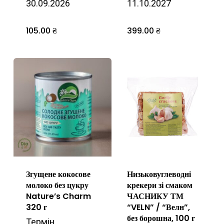
30.09.2026
11.10.2027
105.00
₴
399.00
₴
Згущене кокосове
Низьковуглеводні
молоко без цукру
крекери зі смаком
Nature’s Charm
ЧАСНИКУ ТМ
320 г
“VELN” / “Велн”,
без борошна, 100 г
Термін