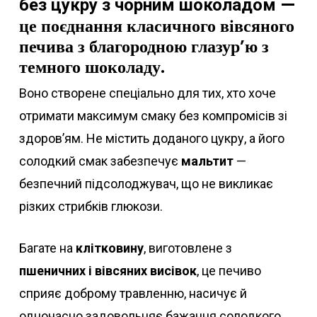
—
без цукру з чорним шоколадом
це поєднання класичного вівсяного
печива з благородною глазур’ю з
темного шоколаду.
Воно створене спеціально для тих, хто хоче
отримати максимум смаку без компромісів зі
здоров’ям. Не містить доданого цукру, а його
солодкий смак забезпечує
мальтит
—
безпечний підсолоджувач, що не викликає
різких стрибків глюкози.
Багате на
клітковину
, виготовлене з
пшеничних і вівсяних висівок
, це печиво
сприяє доброму травленню, насичує й
одночасно задовольняє бажання солодкого.