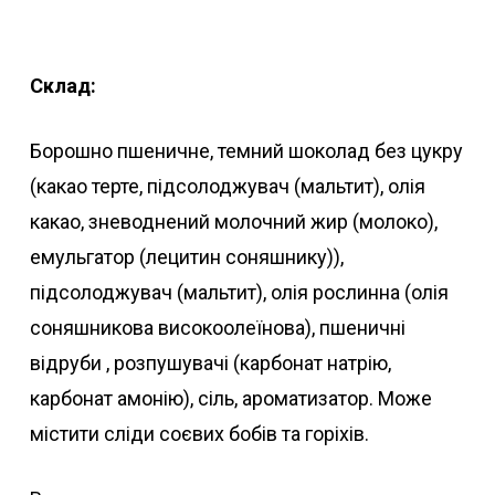
Склад:
Борошно пшеничне, темний шоколад без цукру
(какао терте, підсолоджувач (мальтит), олія
какао, зневоднений молочний жир (молоко),
емульгатор (лецитин соняшнику)),
підсолоджувач (мальтит), олія рослинна (олія
соняшникова високоолеїнова), пшеничні
відруби , розпушувачі (карбонат натрію,
карбонат амонію), сіль, ароматизатор. Може
містити сліди соєвих бобів та горіхів.