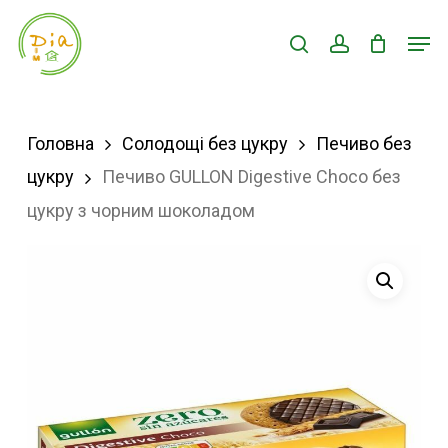
Skip
Men
search
account
to
Close
main
Menu
content
Головна
Солодощі без цукру
Печиво без
цукру
Печиво GULLON Digestive Choco без
цукру з чорним шоколадом