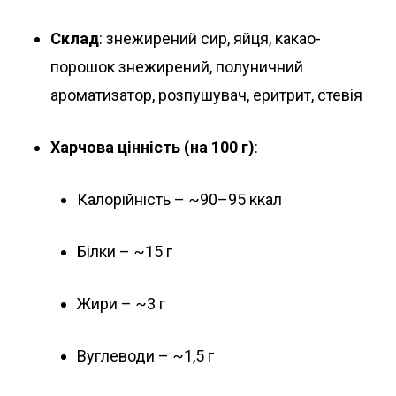
Склад
: знежирений сир, яйця, какао-
порошок знежирений, полуничний
ароматизатор, розпушувач, еритрит, стевія
Харчова цінність (на 100 г)
:
Калорійність – ~90–95 ккал
Білки – ~15 г
Жири – ~3 г
Вуглеводи – ~1,5 г