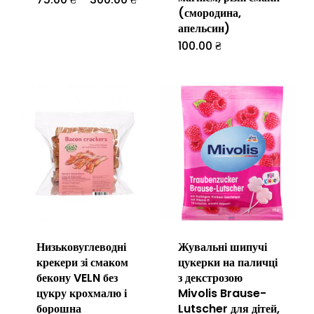
цін:
(смородина,
від
товар
апельсин)
75.00 ₴
до
має
100.00
₴
Цей
300.00 ₴
кілька
товар
варіантів.
має
Параметри
кілька
можна
варіантів.
вибрати
Параметр
на
можна
сторінці
вибрати
товару
на
Низьковуглеводні
Жувальні шипучі
сторінці
крекери зі смаком
цукерки на паличці
товару
бекону VELN без
з декстрозою
цукру крохмалю і
Mivolis Brause-
борошна
Lutscher для дітей,