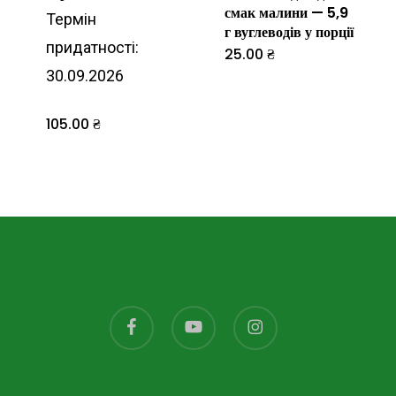
смак малини — 5,9
Термін
г вуглеводів у порції
придатності:
25.00
₴
Цей
30.09.2026
товар
має
105.00
₴
кілька
варіантів.
Параметр
можна
вибрати
на
сторінці
facebook
youtube
instagram
товару