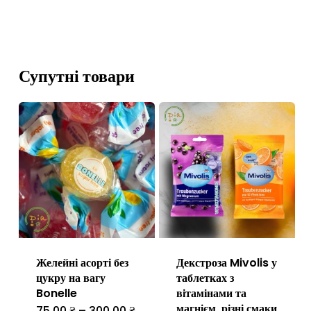
Супутні товари
Желейні асорті без
Декстроза Mivolis у
цукру на вагу
таблетках з
Bonelle
вітамінами та
магнієм, різні смаки
Діапазон
75.00
₴
–
300.00
₴
Цей