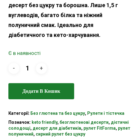
десерт без цукру та борошна. Лише 1,5 г
вуглеводів, багато білка та ніжний
полуничний смак. Ідеально для
діабетичного та кето-харчування.
Є в наявності
Додати В Кошик
Категорії:
Без глютена та без цукру
,
Рулети і тістечка
Позначок:
keto friendly
,
безглютенові десерти
,
дієтичні
солодощі
,
десерт для діабетиків
,
рулет FitForma
,
рулет
полуничний
,
сирний рулет без цукру