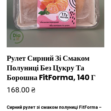
Рулет Сирний Зі Смаком
Полуниці Без Цукру Та
Борошна FitForma, 140 Г
168.00
₴
Сирний рулет зі смаком полуниці FitForma –