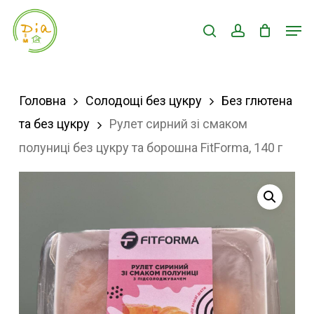
Skip
Men
search
account
to
Close
main
Menu
content
Головна
Солодощі без цукру
Без глютена
та без цукру
Рулет сирний зі смаком
полуниці без цукру та борошна FitForma, 140 г