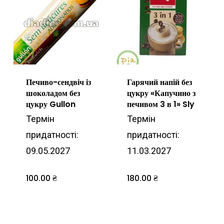
Печиво-сендвіч із
Гарячий напій без
шоколадом без
цукру «Капучино з
цукру Gullon
печивом 3 в 1» Sly
Термін
Термін
придатності:
придатності:
09.05.2027
11.03.2027
100.00
₴
180.00
₴