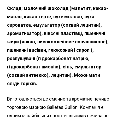
Склад: молочний шоколад (мальтит, какао-
масло, какао терте, сухе молоко, суха
сироватка, емульгатор (соєвий лецитин),
ароматизатор), вівсяні пластівці, пшеничні
жири (какао, високоолеїнове соняшникове),
пшеничні висівки, глюкозний і сироп ),
розпушувачі (гідрокарбонат натрію,
гідрокарбонат амонію), сіль, емульгатор
(соєвий антеєкко), лецитин). Може мати
сліди горіхів.
Виготовляється це смачне та ароматне печиво
торговою маркою Galletas Gullón. Компанія є
одним із найбільших постачальників печива не