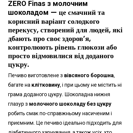
ZERO Finas з молочним
— це смачний та
шоколадом
корисний варіант солодкого
перекусу, створений для людей, які
дбають про своє здоров’я,
контролюють рівень глюкози або
просто відмовилися від доданого
цукру.
Печиво виготовлене з
вівсяного борошна
,
багате на
клітковину
, і при цьому не містить ні
грама доданого цукру. Шоколадна нижня
глазур з
молочного шоколаду без цукру
робить смак по-справжньому насиченим і
приємним. Це печиво ідеально підходить для
діабетичного харчування, а також усіх, хто