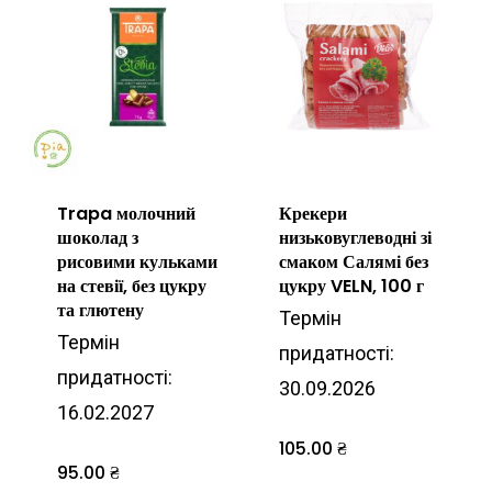
Trapa молочний
Крекери
шоколад з
низьковуглеводні зі
рисовими кульками
смаком Салямі без
на стевії, без цукру
цукру VELN, 100 г
та глютену
Термін
Термін
придатності:
придатності:
30.09.2026
16.02.2027
105.00
₴
95.00
₴