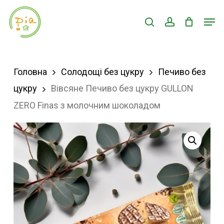
Skip
Men
search
account
to
Close
main
Menu
content
Головна
Солодощі без цукру
Печиво без
цукру
Вівсяне Печиво без цукру GULLON
ZERO Finas з молочним шоколадом