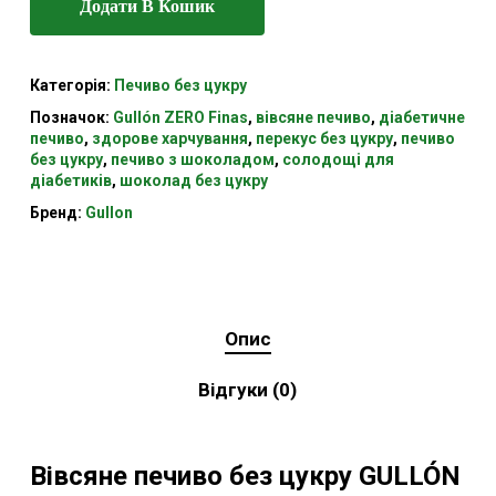
Додати В Кошик
Категорія:
Печиво без цукру
Позначок:
Gullón ZERO Finas
,
вівсяне печиво
,
діабетичне
печиво
,
здорове харчування
,
перекус без цукру
,
печиво
без цукру
,
печиво з шоколадом
,
солодощі для
діабетиків
,
шоколад без цукру
Бренд:
Gullon
Опис
Відгуки (0)
Вівсяне печиво без цукру GULLÓN