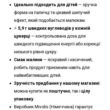
Ідеально підходить для дітей
— зручна
форма на паличці та цікавий шипучий
ефект, який подобається малюкам.
⚡
5,9 г швидких вуглеводів у кожній
цукерці
— контрольована доза для
швидкого підвищення енергії або корекції
низького рівня цукру.
Смак малини
— яскравий і насичений,
робить продукт приємним навіть для
найвибагливіших дітей.
Зручність придбання у нашому магазині
:
можна купити як
поштучно
, так і
цілу
упаковку
.
Виробник Mivolis (Німеччина) гарантує