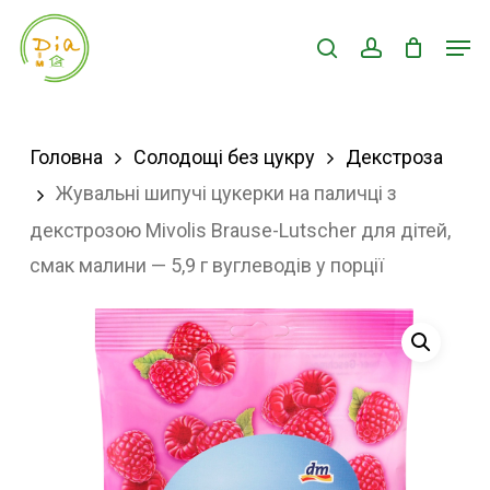
Skip
Men
search
account
to
Close
main
Menu
content
Головна
Солодощі без цукру
Декстроза
Жувальні шипучі цукерки на паличці з
декстрозою Mivolis Brause-Lutscher для дітей,
смак малини — 5,9 г вуглеводів у порції