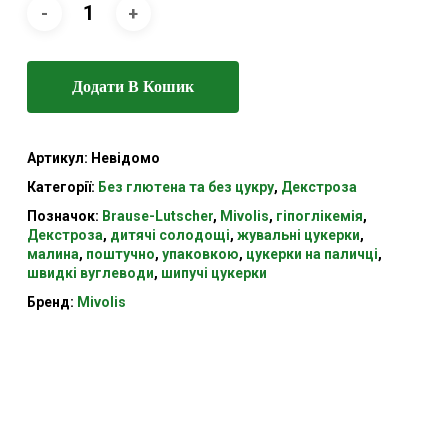
Додати В Кошик
Артикул:
Невідомо
Категорії:
Без глютена та без цукру
,
Декстроза
Позначок:
Brause-Lutscher
,
Mivolis
,
гіпоглікемія
,
Декстроза
,
дитячі солодощі
,
жувальні цукерки
,
малина
,
поштучно
,
упаковкою
,
цукерки на паличці
,
швидкі вуглеводи
,
шипучі цукерки
Бренд:
Mivolis