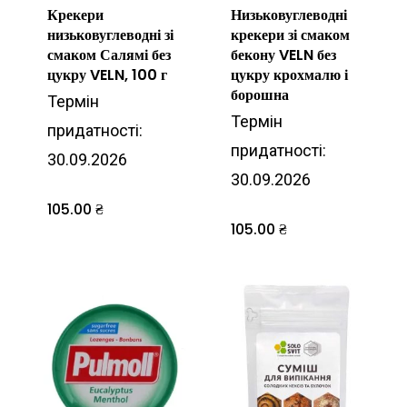
Крекери
Низьковуглеводні
низьковуглеводні зі
крекери зі смаком
смаком Салямі без
бекону VELN без
цукру VELN, 100 г
цукру крохмалю і
борошна
Термін
Термін
придатності:
придатності:
30.09.2026
30.09.2026
105.00
₴
105.00
₴