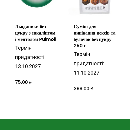
Льодяники без
Суміш для
цукру з евкаліптом
випікання кексів та
і ментолом Pulmoll
булочок без цукру
250 г
Термін
Термін
придатності:
придатності:
13.10.2027
11.10.2027
75.00
₴
399.00
₴