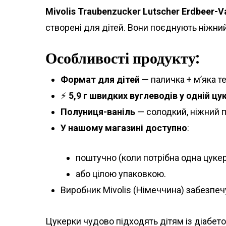
Mivolis Traubenzucker Lutscher Erdbeer-Van
створені для дітей. Вони поєднують ніжний
Особливості продукту:
Формат для дітей
— паличка + м’яка т
⚡
5,9 г швидких вуглеводів у одній цу
Полуниця-ваніль
— солодкий, ніжний п
У нашому магазині доступно
:
поштучно (коли потрібна одна цукер
або цілою упаковкою.
Виробник Mivolis (Німеччина) забезпеч
Цукерки чудово підходять дітям із діабето