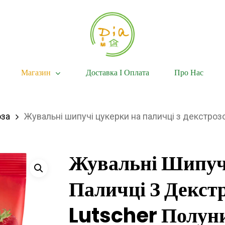
Магазин
Доставка І Оплата
Про Нас
оза
Жувальні шипучі цукерки на паличці з декстрозо
Жувальні Шипуч
Паличці З Декст
Lutscher Полун