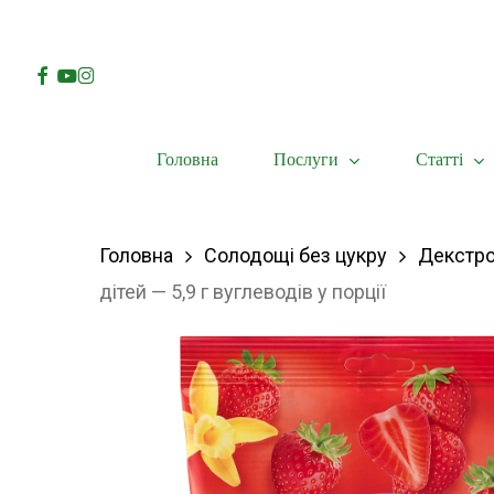
Skip
to
Facebook
Youtube
Instagram
main
content
Послуги
Статті
Головна
Hit enter to search or ESC to close
Головна
Солодощі без цукру
Декстр
дітей — 5,9 г вуглеводів у порції