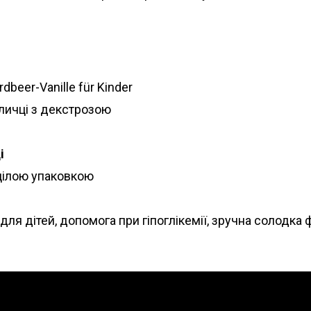
dbeer-Vanille für Kinder
аличці з декстрозою
і
 цілою упаковкою
ля дітей, допомога при гіпоглікемії, зручна солодка