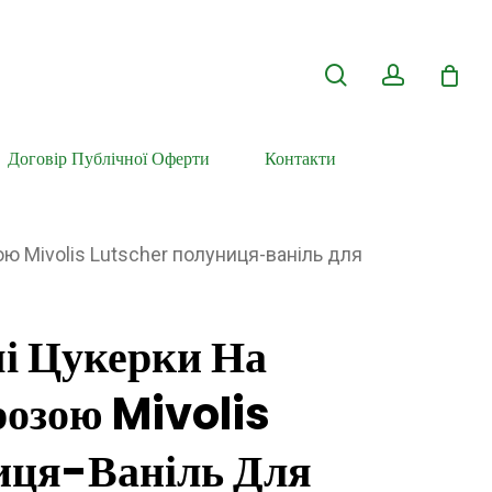
search
account
Договір Публічної Оферти
Контакти
ю Mivolis Lutscher полуниця-ваніль для
і Цукерки На
розою Mivolis
иця-Ваніль Для