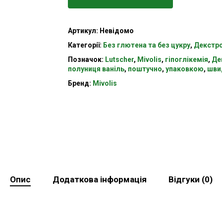
Артикул:
Невідомо
Категорії:
Без глютена та без цукру
,
Декстр
Позначок:
Lutscher
,
Mivolis
,
гіпоглікемія
,
Де
полуниця ваніль
,
поштучно
,
упаковкою
,
шви
Бренд:
Mivolis
Опис
Додаткова інформація
Відгуки (0)