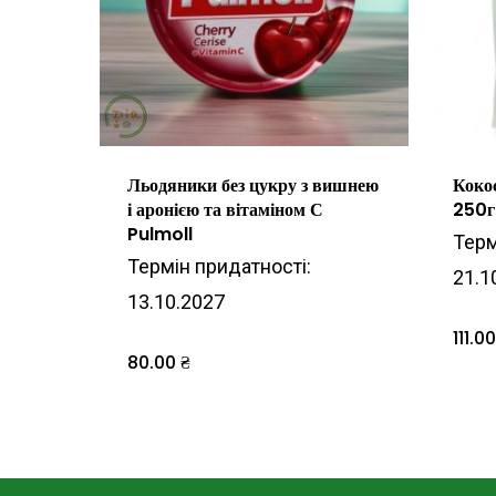
Льодяники без цукру з вишнею
Коко
і аронією та вітаміном С
250г
Pulmoll
Терм
Термін придатності:
21.1
13.10.2027
111.0
80.00
₴