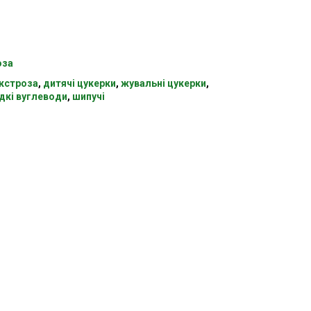
оза
кстроза
,
дитячі цукерки
,
жувальні цукерки
,
дкі вуглеводи
,
шипучі