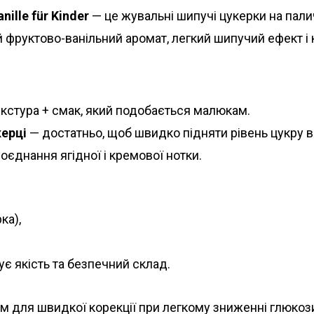
ille für Kinder
— це жувальні шипучі цукерки на пали
 фруктово-ванільний аромат, легкий шипучий ефект і к
екстура + смак, який подобається малюкам.
керці
— достатньо, щоб швидко підняти рівень цукру в 
оєднання ягідної і кремової нотки.
ка),
ує якість та безпечний склад.
м для швидкої корекції при легкому зниженні глюкози