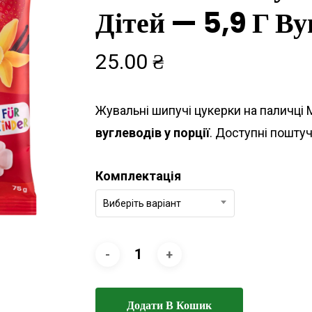
Дітей — 5,9 Г Ву
25.00
₴
Жувальні шипучі цукерки на паличці M
вуглеводів у порції
. Доступні поштуч
Комплектація
Виберіть варіант
Додати В Кошик