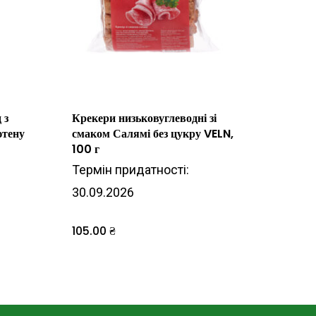
 з
Крекери низьковуглеводні зі
ютену
смаком Салямі без цукру VELN,
100 г
Термін придатності:
30.09.2026
105.00
₴