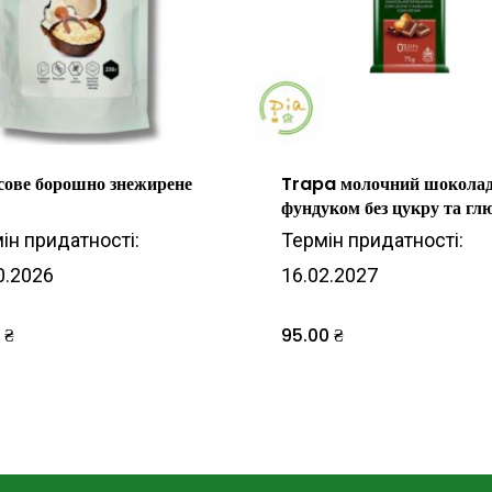
сове борошно знежирене
Trapa молочний шоколад
фундуком без цукру та гл
ін придатності:
Термін придатності:
0.2026
16.02.2027
0
₴
95.00
₴