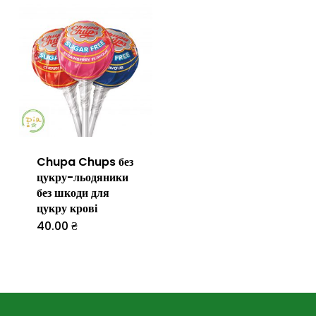
Chupa Chups без
цукру-льодяники
без шкоди для
цукру крові
40.00
₴
Цей
товар
має
кілька