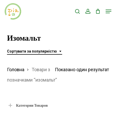
Skip
Men
search
account
to
Close
main
Menu
content
Изомальт
Сортувати за популярністю
Головна
Товари з
Показано один результат
позначками “изомальт”
Категории Товаров