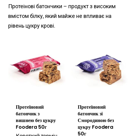
Протеінові батончики – продукт з високим
вмістом білку, який майже не впливає на
рівень цукру крові.
Протеїновий
Протеїновий
батончик з
батончик зі
вишнею без цукру
Смородиною без
Foodera 50г
цукру Foodera
50г
Короткий термін