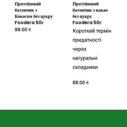
Протеїновий
Протеїновий
батончик з
батончик з какао
Кокосом без цукру
без цукру
Foodera 50г
Foodera 50г
88.00
₴
Короткий термін
придатності
через
натуральні
складники
88.00
₴