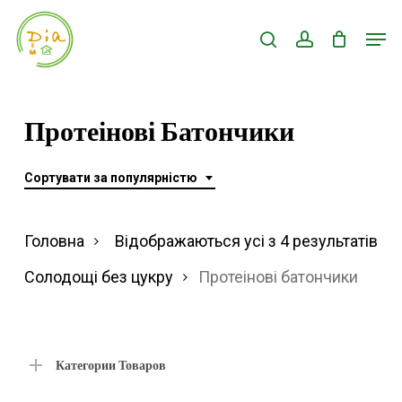
Skip
Men
search
account
to
Close
main
Menu
content
Протеінові Батончики
Сортувати за популярністю
Ві
Головна
Відображаються усі з 4 результатів
за
Солодощі без цукру
Протеінові батончики
по
Категории Товаров