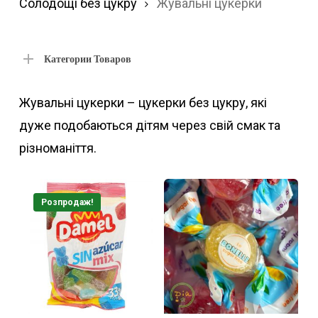
за
Солодощі без цукру
Жувальні цукерки
по
Категории Товаров
Жувальні цукерки – цукерки без цукру, які
дуже подобаються дітям через свій смак та
різноманіття.
Розпродаж!