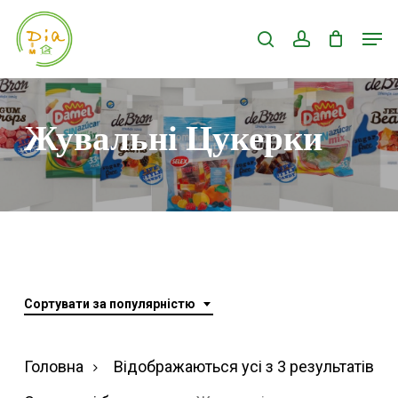
Skip
Men
search
account
to
Close
main
Menu
content
Жувальні Цукерки
Сортувати за популярністю
Ві
Головна
Відображаються усі з 3 результатів