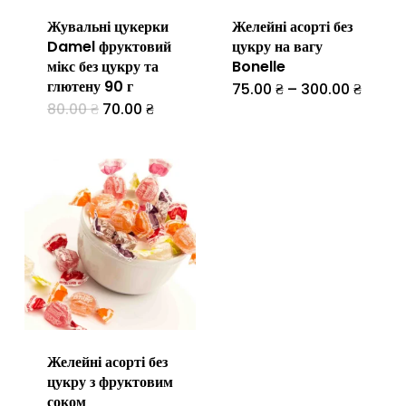
Жувальні цукерки
Желейні асорті без
Damel фруктовий
цукру на вагу
мікс без цукру та
Bonelle
глютену 90 г
Діапаз
75.00
₴
–
300.00
₴
Цей
цін:
Оригінальна
Поточна
80.00
₴
70.00
₴
від
товар
ціна:
ціна:
75.00 
80.00 ₴.
70.00 ₴.
до
має
300.0
кілька
варіантів.
Параметр
можна
вибрати
на
сторінці
Желейні асорті без
товару
цукру з фруктовим
соком