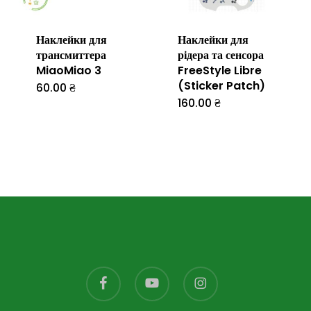
вибрати
на
Наклейки для
Наклейки для
сторінці
трансмиттера
рідера та сенсора
товару
MiaoMiao 3
FreeStyle Libre
(Sticker Patch)
60.00
₴
160.00
₴
Цей
товар
має
кілька
варіантів.
Параметр
можна
вибрати
facebook
youtube
instagram
на
сторінці