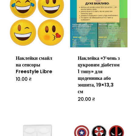
Наклейки смайл
Наклейка «Учень з
на сенсоры
цукровим діабетом
Freestyle Libre
1 типу» для
щоденника або
10.00
₴
Цей
зошита, 19×13,3
товар
см
має
20.00
₴
кілька
варіантів.
Параметри