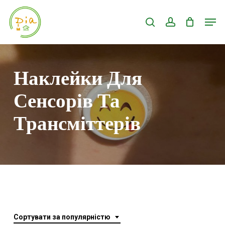
Skip
Men
search
account
to
Close
main
Menu
content
Наклейки Для
Сенсорів Та
Трансміттерів
Сортувати за популярністю