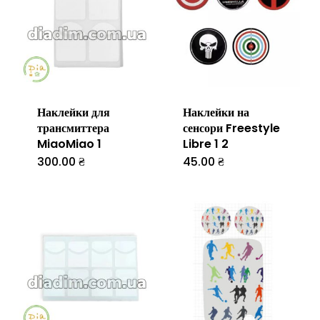
можна
вибрати
на
сторінці
товару
Наклейки для
Наклейки на
трансмиттера
сенсори Freestyle
MiaoMiao 1
Libre 1 2
300.00
₴
45.00
₴
Цей
товар
має
кілька
варіантів.
Параметр
можна