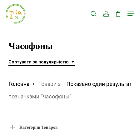
Skip
Men
search
account
to
Close
main
Menu
content
Часофоны
Сортувати за популярністю
Головна
Товари з
Показано один результат
позначками “часофоны”
Категории Товаров