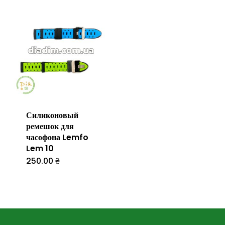
Силиконовый
ремешок для
часофона Lemfo
Lem 10
250.00
₴
Цей
товар
має
кілька