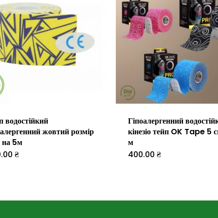
п водостійкий
Гіпоалергенний водостій
оалергенний жовтий розмір
кінезіо тейп OK Tape 5 с
 на 5м
м
0.00
₴
400.00
₴
Цей
товар
має
кілька
варіантів