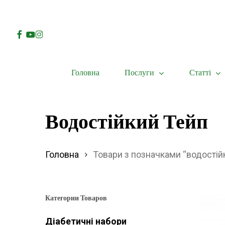
Skip
to
Facebook
Youtube
Instagram
main
content
Послуги
Статті
Головна
Hit enter to search or ESC to close
Водостійкий Тейп
Головна
Товари з позначками “водостій
Категории Товаров
Діабетичні набори