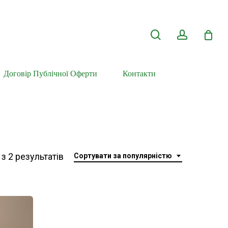
search
account
Договір Публічної Оферти
Контакти
Відсортовано
з 2 результатів
Сортувати за популярністю
за
популярністю