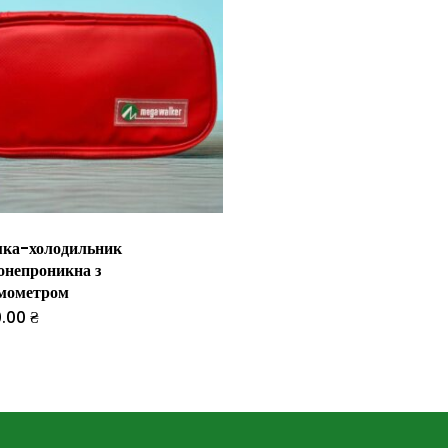
ка-холодильник
онепроникна з
мометром
0.00
₴
Цей
товар
має
кілька
варіантів.