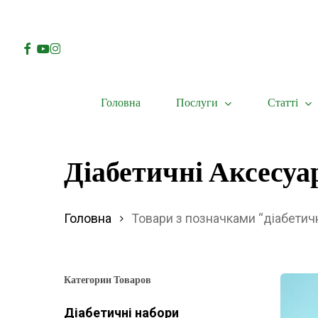
Skip
to
Facebook
Youtube
Instagram
main
content
Послуги
Статті
Головна
Hit enter to search or ESC to close
Діабетичні Аксесуа
Головна
Товари з позначками “діабетич
Категории Товаров
Діабетичні набори