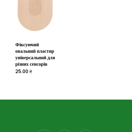
Фіксуючий
овальний пластир
універсальний для
різних сенсорів
25.00
₴
Цей
товар
має
кілька
варіантів.
Параметри
можна