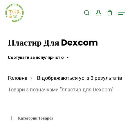
Skip
Men
search
account
to
Close
main
Menu
content
Пластир Для Dexcom
Сортувати за популярністю
Ві
Головна
Відображаються усі з 3 результатів
за
Товари з позначками “пластир для Dexcom”
по
Категории Товаров