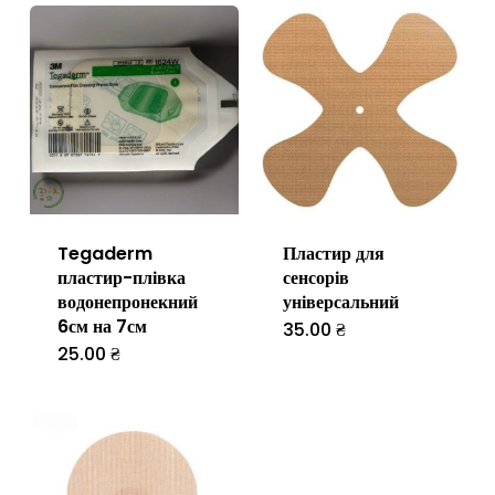
Tegaderm
Пластир для
пластир-плівка
сенсорів
водонепронекний
універсальний
6см на 7см
35.00
₴
25.00
₴