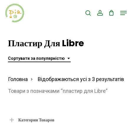
Skip
Men
search
account
to
Close
main
Menu
content
Пластир Для Libre
Сортувати за популярністю
Ві
Головна
Відображаються усі з 3 результатів
за
Товари з позначками “пластир для Libre”
по
Категории Товаров