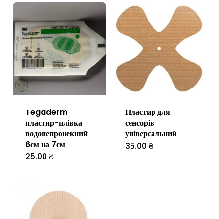
Tegaderm
Пластир для
пластир-плівка
сенсорів
водонепронекний
універсальний
6см на 7см
35.00
₴
25.00
₴