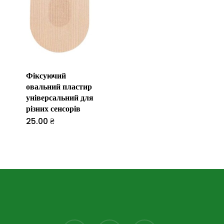
Фіксуючий
овальний пластир
універсальний для
різних сенсорів
25.00
₴
Цей
товар
має
кілька
варіантів.
Параметри
можна