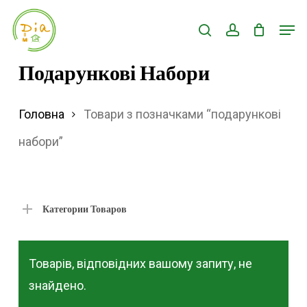
Skip
Men
search
account
to
Close
main
Подарункові Набори
Menu
content
Головна
Товари з позначками “подарункові
набори”
Категории Товаров
Товарів, відповідних вашому запиту, не
знайдено.