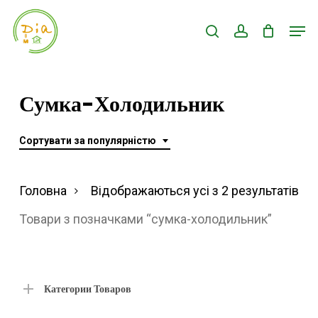
Skip
Men
search
account
to
Close
main
Menu
content
Сумка-Холодильник
Сортувати за популярністю
Ві
Головна
Відображаються усі з 2 результатів
за
Товари з позначками “сумка-холодильник”
по
Категории Товаров