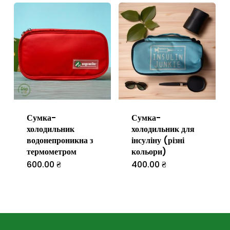
Сумка-
Сумка-
холодильник
холодильник для
водонепроникна з
інсуліну (різні
термометром
кольори)
600.00
₴
400.00
₴
Цей
Цей
товар
товар
має
має
кілька
кілька