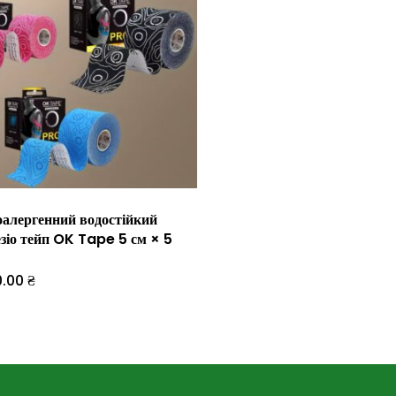
оалергенний водостійкий
езіо тейп OK Tape 5 см × 5
0.00
₴
Цей
товар
має
кілька
варіантів.