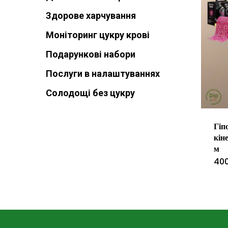
Здорове харчування
Моніторинг цукру крові
Подарункові набори
Послуги в налаштуваннях
Солодощі без цукру
Гіп
кін
м
40