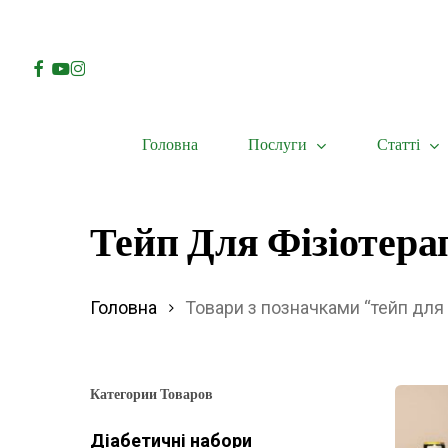
Skip
to
Facebook
Youtube
Instagram
main
content
Послуги
Статті
Головна
Hit enter to search or ESC to close
Тейп Для Фізіотерап
Головна
Товари з позначками “тейп для ф
Категории Товаров
Діабетичні набори