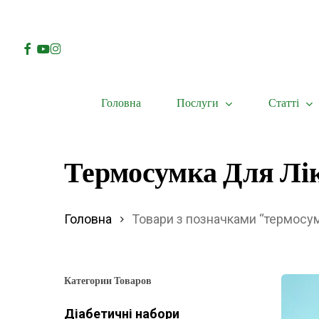
Skip
to
Facebook
Youtube
Instagram
main
content
Послуги
Статті
Головна
Hit enter to search or ESC to close
Термосумка Для Лі
Головна
Товари з позначками “термосум
Категории Товаров
Діабетичні набори