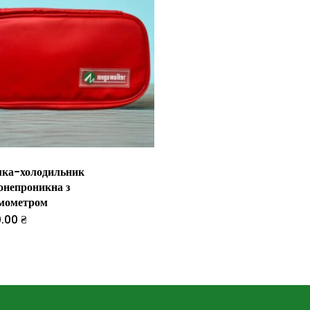
ка-холодильник
онепроникна з
мометром
0.00
₴
Цей
товар
має
кілька
варіантів.