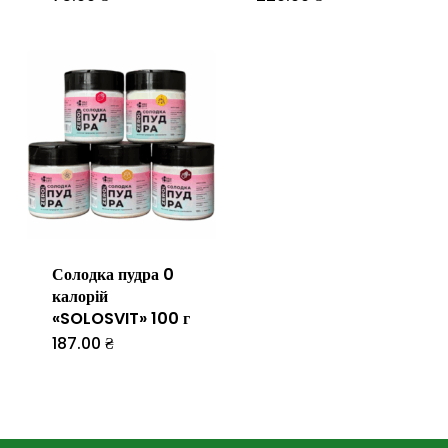
Солодка пудра 0
калорій
«SOLOSVIT» 100 г
187.00
₴
Цей
товар
має
кілька