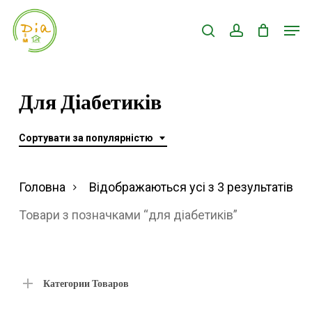
Skip
Men
search
account
to
Close
main
Menu
content
Для Діабетиків
Сортувати за популярністю
Ві
Головна
Відображаються усі з 3 результатів
за
Товари з позначками “для діабетиків”
по
Категории Товаров