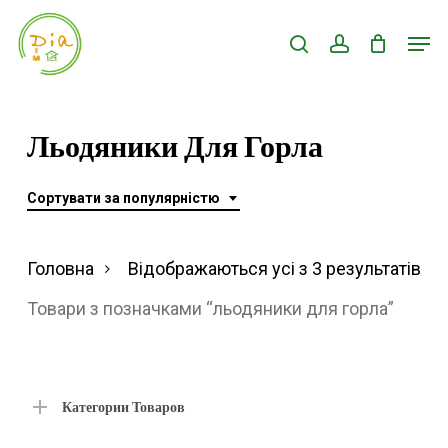
Skip
Men
search
account
to
Close
main
Menu
content
Льодяники Для Горла
Сортувати за популярністю
Ві
Головна
Відображаються усі з 3 результатів
за
Товари з позначками “льодяники для горла”
по
Категории Товаров