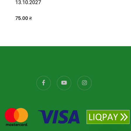
13.10.2027
75.00
₴
facebook
youtube
instagram