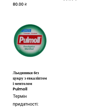
80.00
₴
Льодяники без
цукру з евкаліптом
і ментолом
Pulmoll
Термін
придатності: