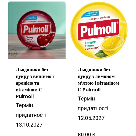
Льодяники без
Льодяники без
цукру з вишнею і
цукру з лимоном
аронією та
м’ятою і вітаміном
вітаміном С
С Pulmoll
Pulmoll
Термін
Термін
придатності:
придатності:
12.05.2027
13.10.2027
80.00
₴