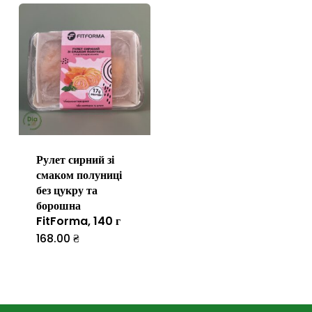
Рулет сирний зі
смаком полуниці
без цукру та
борошна
FitForma, 140 г
168.00
₴