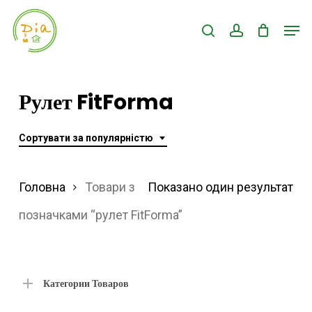
Skip
Men
search
account
to
Close
main
Menu
content
Рулет FitForma
Сортувати за популярністю
Головна
Товари з
Показано один результат
позначками “рулет FitForma”
Категории Товаров