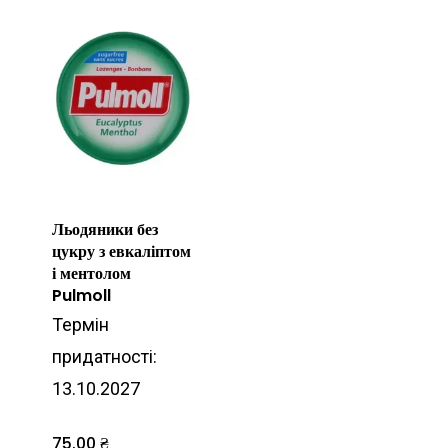
Льодяники без
цукру з евкаліптом
і ментолом
Pulmoll
Термін
придатності:
13.10.2027
75.00
₴