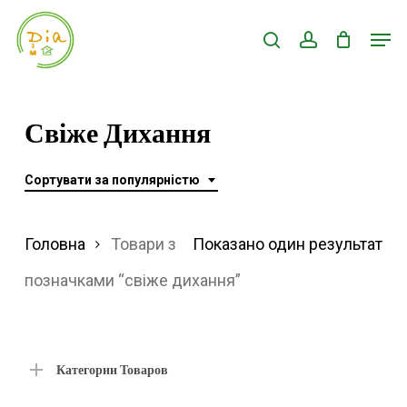
Skip
Men
search
account
to
Close
main
Menu
content
Свіже Дихання
Сортувати за популярністю
Головна
Товари з
Показано один результат
позначками “свіже дихання”
Категории Товаров